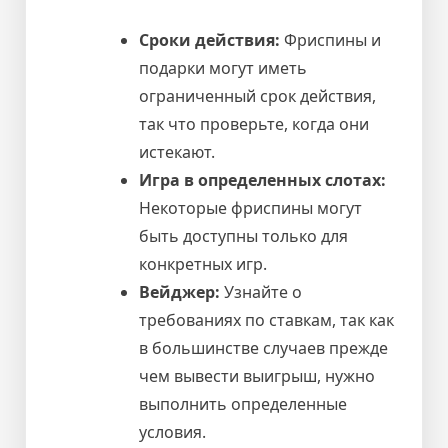
Сроки действия:
Фриспины и
подарки могут иметь
ограниченный срок действия,
так что проверьте, когда они
истекают.
Игра в определенных слотах:
Некоторые фриспины могут
быть доступны только для
конкретных игр.
Вейджер:
Узнайте о
требованиях по ставкам, так как
в большинстве случаев прежде
чем вывести выигрыш, нужно
выполнить определенные
условия.