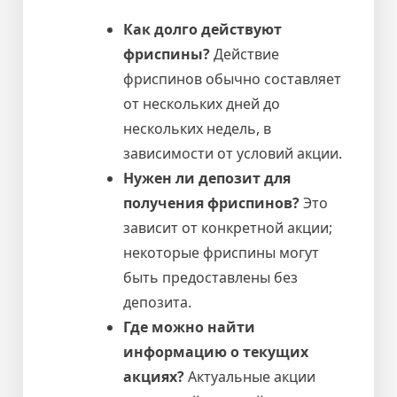
Как долго действуют
фриспины?
Действие
фриспинов обычно составляет
от нескольких дней до
нескольких недель, в
зависимости от условий акции.
Нужен ли депозит для
получения фриспинов?
Это
зависит от конкретной акции;
некоторые фриспины могут
быть предоставлены без
депозита.
Где можно найти
информацию о текущих
акциях?
Актуальные акции