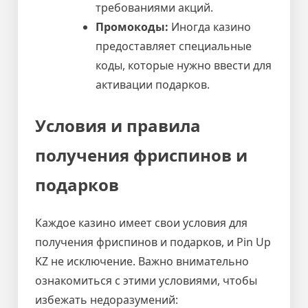
требованиями акций.
Промокоды:
Иногда казино
предоставляет специальные
коды, которые нужно ввести для
активации подарков.
Условия и правила
получения фриспинов и
подарков
Каждое казино имеет свои условия для
получения фриспинов и подарков, и Pin Up
KZ не исключение. Важно внимательно
ознакомиться с этими условиями, чтобы
избежать недоразумений: