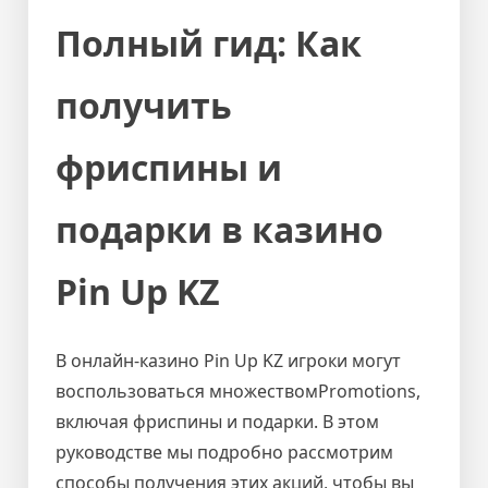
Полный гид: Как
получить
фриспины и
подарки в казино
Pin Up KZ
В онлайн-казино Pin Up KZ игроки могут
воспользоваться множествомPromotions,
включая фриспины и подарки. В этом
руководстве мы подробно рассмотрим
способы получения этих акций, чтобы вы