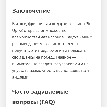
Заключение
В итоге, фриспины и подарки в казино Pin
Up KZ открывают множество
возможностей для игроков. Следуя нашим
рекомендациям, вы сможете легко
получить эти предложения и повысить
свои шансы на победу. Главное —
внимательно следить за условиями и не
упускать возможность воспользоваться
акциями.
Часто задаваемые
вопросы (FAQ)