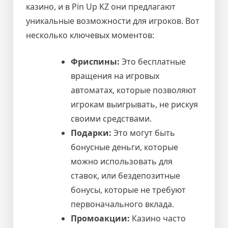
казино, и в Pin Up KZ они предлагают
уникальные возможности для игроков. Вот
несколько ключевых моментов:
Фриспины:
Это бесплатные
вращения на игровых
автоматах, которые позволяют
игрокам выигрывать, не рискуя
своими средствами.
Подарки:
Это могут быть
бонусные деньги, которые
можно использовать для
ставок, или бездепозитные
бонусы, которые не требуют
первоначального вклада.
Промоакции:
Казино часто