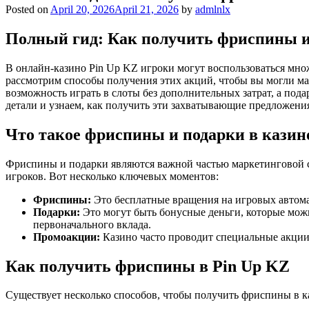
Posted on
April 20, 2026
April 21, 2026
by
admlnlx
Полный гид: Как получить фриспины и
В онлайн-казино Pin Up KZ игроки могут воспользоваться мно
рассмотрим способы получения этих акций, чтобы вы могли 
возможность играть в слоты без дополнительных затрат, а под
детали и узнаем, как получить эти захватывающие предложени
Что такое фриспины и подарки в казин
Фриспины и подарки являются важной частью маркетинговой с
игроков. Вот несколько ключевых моментов:
Фриспины:
Это бесплатные вращения на игровых автома
Подарки:
Это могут быть бонусные деньги, которые можн
первоначального вклада.
Промоакции:
Казино часто проводит специальные акции
Как получить фриспины в Pin Up KZ
Существует несколько способов, чтобы получить фриспины в к