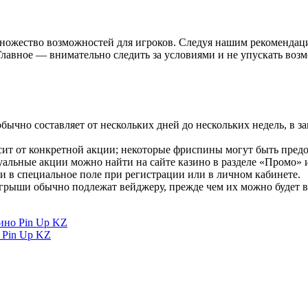
ножество возможностей для игроков. Следуя нашим рекомендаци
Главное — внимательно следить за условиями и не упускать воз
ычно составляет от нескольких дней до нескольких недель, в з
ит от конкретной акции; некоторые фриспины могут быть предо
альные акции можно найти на сайте казино в разделе «Промо» и
 в специальное поле при регистрации или в личном кабинете.
рыши обычно подлежат вейджеру, прежде чем их можно будет в
ино Pin Up KZ
 Pin Up KZ