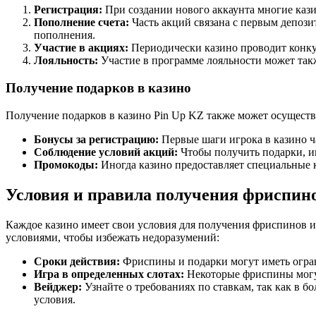
Регистрация:
При создании нового аккаунта многие каз
Пополнение счета:
Часть акций связана с первым депози
пополнения.
Участие в акциях:
Периодически казино проводит конку
Лояльность:
Участие в программе лояльности может так
Получение подарков в казино
Получение подарков в казино Pin Up KZ также может осуществ
Бонусы за регистрацию:
Первые шаги игрока в казино ч
Соблюдение условий акций:
Чтобы получить подарки, и
Промокоды:
Иногда казино предоставляет специальные к
Условия и правила получения фриспино
Каждое казино имеет свои условия для получения фриспинов и
условиями, чтобы избежать недоразумений:
Сроки действия:
Фриспины и подарки могут иметь ограни
Игра в определенных слотах:
Некоторые фриспины могут
Вейджер:
Узнайте о требованиях по ставкам, так как в
условия.