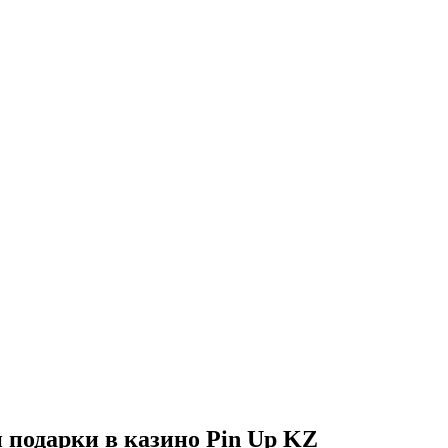
 подарки в казино Pin Up KZ