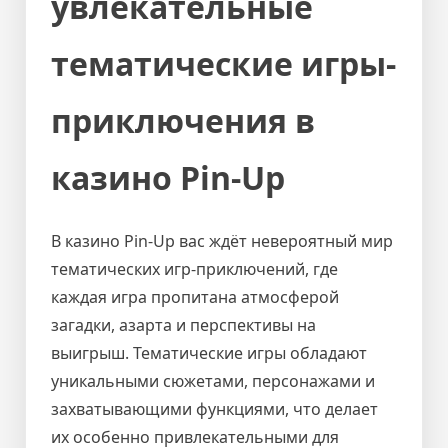
увлекательные
тематические игры-
приключения в
казино Pin-Up
В казино Pin-Up вас ждёт невероятный мир
тематических игр-приключений, где
каждая игра пропитана атмосферой
загадки, азарта и перспективы на
выигрыш. Тематические игры обладают
уникальными сюжетами, персонажами и
захватывающими функциями, что делает
их особенно привлекательными для