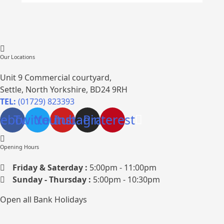
Our Locations
Unit 9 Commercial courtyard,
Settle, North Yorkshire, BD24 9RH
TEL:
(01729) 823393
cebook
Twitter
Youtube
Instagram
Pinterest
Opening Hours
Friday & Saterday :
5:00pm - 11:00pm
Sunday - Thursday :
5:00pm - 10:30pm
Open all Bank Holidays