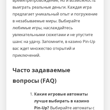
времяпрепровождение, но и возможность
выиграть реальные деньги. Каждая игра
предлагает уникальный опыт и погружение
в незабываемые миры. Выбирайте
любимые игры, наслаждайтесь
увлекательными сюжетами и не упустите
шанс на удачу. Запомните, в казино Pin-Up
вас ждет множество открытий и
приключений.
Часто задаваемые
вопросы (FAQ)
Какие игровые автоматы
лучше выбирать в казино
Pin-Up?
Выбирайте автоматы с