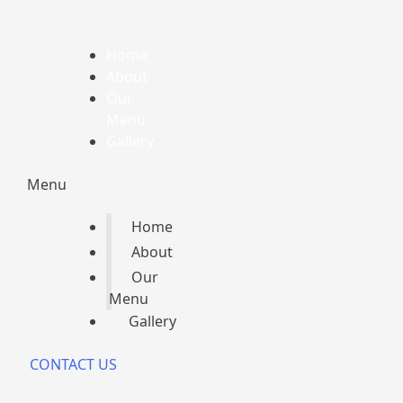
Home
About
Our
Menu
Gallery
Menu
Home
About
Our
Menu
Gallery
CONTACT US