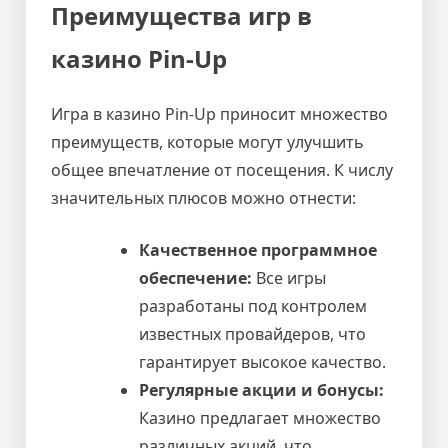
Преимущества игр в
казино Pin-Up
Игра в казино Pin-Up приносит множество
преимуществ, которые могут улучшить
общее впечатление от посещения. К числу
значительных плюсов можно отнести:
Качественное программное
обеспечение:
Все игры
разработаны под контролем
известных провайдеров, что
гарантирует высокое качество.
Регулярные акции и бонусы:
Казино предлагает множество
различных акций, что