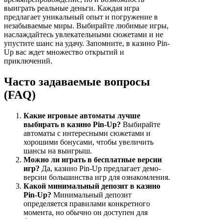
выиграть реальные деньги. Каждая игра
предлагает уникальный опыт и погружение в
незабываемые миры. Выбирайте любимые игры,
наслаждайтесь увлекательными сюжетами и не
упустите шанс на удачу. Запомните, в казино Pin-
Up вас ждет множество открытий и
приключений.
Часто задаваемые вопросы
(FAQ)
Какие игровые автоматы лучше
выбирать в казино Pin-Up?
Выбирайте
автоматы с интересными сюжетами и
хорошими бонусами, чтобы увеличить
шансы на выигрыш.
Можно ли играть в бесплатные версии
игр?
Да, казино Pin-Up предлагает демо-
версии большинства игр для ознакомления.
Какой минимальный депозит в казино
Pin-Up?
Минимальный депозит
определяется правилами конкретного
момента, но обычно он доступен для