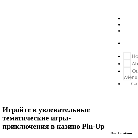
Home
About
Our
Menu
Galler
H
Ab
Ou
Menu
Gal
Играйте в увлекательные
тематические игры-
приключения в казино Pin-Up
Our Locations