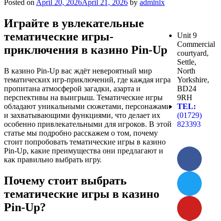
Posted on
April 20, 2026
April 21, 2026
by
admlnlx
Играйте в увлекательные
тематические игры-
Unit 9
Commercial
приключения в казино Pin-Up
courtyard,
Settle,
В казино Pin-Up вас ждёт невероятный мир
North
тематических игр-приключений, где каждая игра
Yorkshire,
пропитана атмосферой загадки, азарта и
BD24
перспективы на выигрыш. Тематические игры
9RH
обладают уникальными сюжетами, персонажами
TEL:
и захватывающими функциями, что делает их
(01729)
особенно привлекательными для игроков. В этой
823393
статье мы подробно расскажем о том, почему
стоит попробовать тематические игры в казино
Pin-Up, какие преимущества они предлагают и
как правильно выбрать игру.
Почему стоит выбрать
тематические игры в казино
Pin-Up?