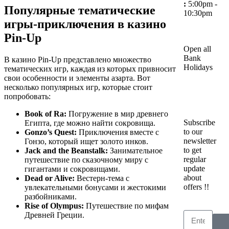
:
5:00pm -
Популярные тематические
10:30pm
игры-приключения в казино
Pin-Up
Open all
Bank
В казино Pin-Up представлено множество
Holidays
тематических игр, каждая из которых привносит
свои особенности и элементы азарта. Вот
несколько популярных игр, которые стоит
попробовать:
Book of Ra:
Погружение в мир древнего
Subscribe
Египта, где можно найти сокровища.
to our
Gonzo’s Quest:
Приключения вместе с
newsletter
Гонзо, который ищет золото инков.
to get
Jack and the Beanstalk:
Занимательное
regular
путешествие по сказочному миру с
update
гигантами и сокровищами.
about
Dead or Alive:
Вестерн-тема с
offers !!
увлекательными бонусами и жестокими
разбойниками.
Rise of Olympus:
Путешествие по мифам
Древней Греции.