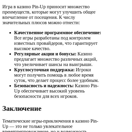
Игра в казино Pin-Up приносит множество
преимуществ, которые могут улучшить общее
впечатление от посещения. К числу
значительных плюсов можно отнести:
Качественное программное обеспечение:
Все игры разработаны под контролем
известных провайдеров, что гарантирует
высокое качество.
Регулярные акции и бонусы:
Казино
предлагает множество различных акций,
что увеличивает шансы на выигрыши.
Круглосуточная поддержка:
Игроки
могут получить помощь в любое время
суток, что делает процесс более удобным.
Безопасность и надежность:
Казино Pin-
Up обеспечивает высокий уровень
безопасности для всех игроков.
Заключение
Тематические игры-приключения в казино Pin-
Up — это не только увлекательное
времяпрепровождение, но и возможность