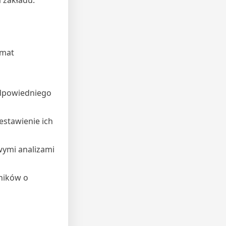
 zakładu.
emat
odpowiedniego
estawienie ich
ymi analizami
wników o