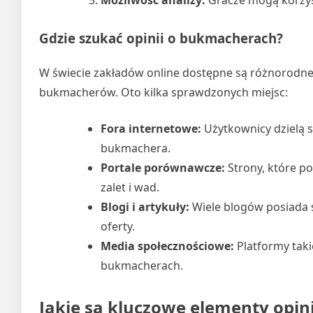
Możliwość analizy:
Gracze mogą korzyst
Gdzie szukać opinii o bukmacherach?
W świecie zakładów online dostępne są różnorodne ź
bukmacherów. Oto kilka sprawdzonych miejsc:
Fora internetowe:
Użytkownicy dzielą 
bukmachera.
Portale porównawcze:
Strony, które p
zalet i wad.
Blogi i artykuły:
Wiele blogów posiada 
oferty.
Media społecznościowe:
Platformy taki
bukmacherach.
Jakie są kluczowe elementy opi