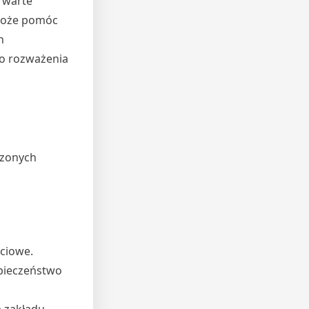
 warte
 może pomóc
h
do rozważenia
czonych
ciowe.
pieczeństwo