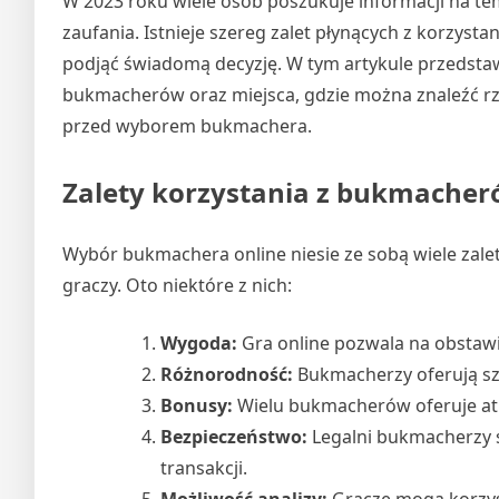
W 2023 roku wiele osób poszukuje informacji na te
zaufania. Istnieje szereg zalet płynących z korzyst
podjąć świadomą decyzję. W tym artykule przedstaw
bukmacherów oraz miejsca, gdzie można znaleźć rz
przed wyborem bukmachera.
Zalety korzystania z bukmacher
Wybór bukmachera online niesie ze sobą wiele zalet
graczy. Oto niektóre z nich:
Wygoda:
Gra online pozwala na obstawi
Różnorodność:
Bukmacherzy oferują sz
Bonusy:
Wielu bukmacherów oferuje atr
Bezpieczeństwo:
Legalni bukmacherzy 
transakcji.