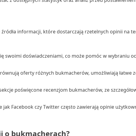
ać z dostępnych statystyk oraz analiz przed postawieniem
ródła informacji, które dostarczają rzetelnych opinii na t
się swoimi doświadczeniami, co może pomóc w wybraniu 
orównują oferty różnych bukmacherów, umożliwiają łatwe z
sekcje poświęcone recenzjom bukmacherów, ze szczegółow
e jak Facebook czy Twitter często zawierają opinie użytko
nii o bukmacherach?