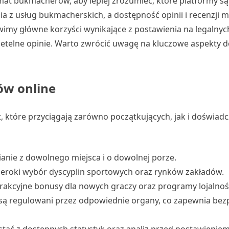
mat bukmacherów, aby lepiej zrozumieć, które platformy są
ania z usług bukmacherskich, a dostępność opinii i recenzji
imy główne korzyści wynikające z postawienia na legalnyc
etelne opinie. Warto zwrócić uwagę na kluczowe aspekty 
ów online
, które przyciągają zarówno początkujących, jak i doświad
anie z dowolnego miejsca i o dowolnej porze.
eroki wybór dyscyplin sportowych oraz rynków zakładów.
akcyjne bonusy dla nowych graczy oraz programy lojalnoś
są regulowani przez odpowiednie organy, co zapewnia bez