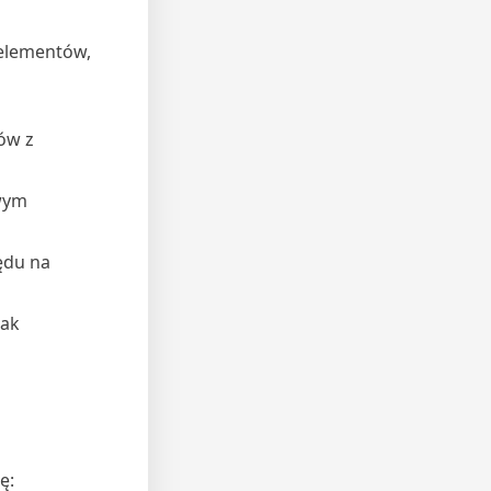
 elementów,
ów z
owym
ędu na
jak
ę: