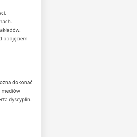
ci.
nach.
zakładów.
d podjęciem
 można dokonać
az mediów
rta dyscyplin.