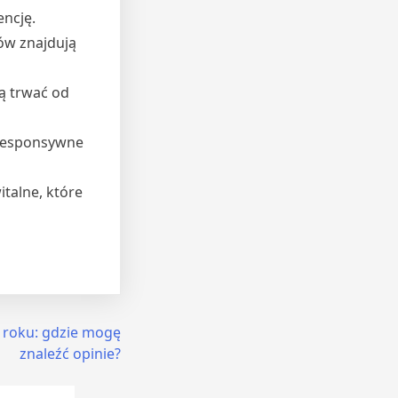
ncję.
w znajdują
ą trwać od
 responsywne
talne, które
 roku: gdzie mogę
znaleźć opinie?