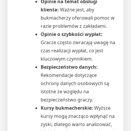
Opinie na temat obsługi
klienta:
Ważne jest, aby
bukmacherzy oferowali pomoc w
razie problemów z zakładami.
Opinie o szybkości wypłat:
Gracze często zwracają uwagę na
czas realizacji wypłat, co jest
kluczowym czynnikiem.
Bezpieczeństwo danych:
Rekomendacje dotyczące
ochrony danych osobowych są
istotne ze względu na
bezpieczeństwo graczy.
Kursy bukmacherskie:
Wyższe
kursy mogą znacząco wpłynąć na
zyski, dlatego warto analizować,