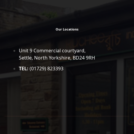
Our Locations
Unit 9 Commercial courtyard,
Settle, North Yorkshire, BD24 9RH
TEL:
(01729) 823393