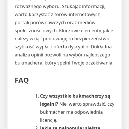
rozważnego wyboru. Szukając informacji,
warto korzystać z forów internetowych,
portali porównawczych oraz mediów
społecznościowych. Kluczowe elementy, jakie
należy wziąć pod uwagę to bezpieczeństwo,
szybkość wypłat i oferta dyscyplin. Dokładna
analiza opinii pozwoli na wybór najlepszego
bukmachera, który spełni Twoje oczekiwania.
FAQ
Czy wszystkie bukmacherzy są
legalni?
Nie, warto sprawdzić, czy
bukmacher ma odpowiednią
licencję.
Jakie są najpopularniejsze