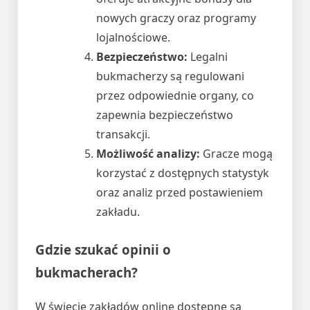
nowych graczy oraz programy
lojalnościowe.
Bezpieczeństwo:
Legalni
bukmacherzy są regulowani
przez odpowiednie organy, co
zapewnia bezpieczeństwo
transakcji.
Możliwość analizy:
Gracze mogą
korzystać z dostępnych statystyk
oraz analiz przed postawieniem
zakładu.
Gdzie szukać opinii o
bukmacherach?
W świecie zakładów online dostępne są