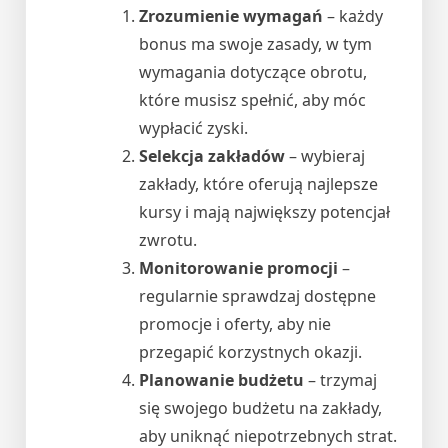
Zrozumienie wymagań
– każdy
bonus ma swoje zasady, w tym
wymagania dotyczące obrotu,
które musisz spełnić, aby móc
wypłacić zyski.
Selekcja zakładów
– wybieraj
zakłady, które oferują najlepsze
kursy i mają największy potencjał
zwrotu.
Monitorowanie promocji
–
regularnie sprawdzaj dostępne
promocje i oferty, aby nie
przegapić korzystnych okazji.
Planowanie budżetu
– trzymaj
się swojego budżetu na zakłady,
aby uniknąć niepotrzebnych strat.