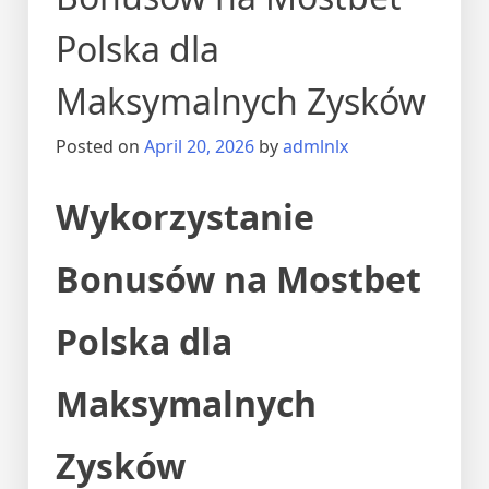
Polska dla
Maksymalnych Zysków
Posted on
April 20, 2026
by
admlnlx
Wykorzystanie
Bonusów na Mostbet
Polska dla
Maksymalnych
Zysków