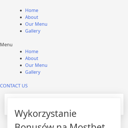
Home
About
Our Menu
Gallery
Menu
Home
About
Our Menu
Gallery
CONTACT US
Wykorzystanie
Bonusów na Mostbet