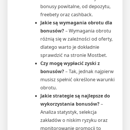
bonusy powitalne, od depozytu,
freebety oraz cashback.
Jakie są wymagania obrotu dla
bonusów?
– Wymagania obrotu
różnią się w zależności od oferty,
dlatego warto je dokładnie
sprawdzić na stronie Mostbet.
Czy mogę wypłacić zyski z
bonusów?
– Tak, jednak najpierw
musisz spełnić określone warunki
obrotu.
Jakie strategie są najlepsze do
wykorzystania bonusów?
–
Analiza statystyk, selekcja
zakładów o niskim ryzyku oraz
monitorowanie promocji to