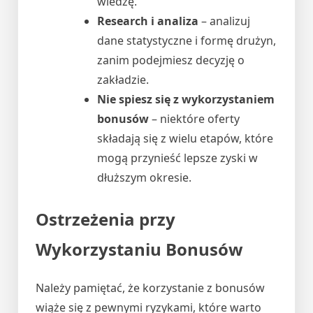
wiedzę.
Research i analiza
– analizuj
dane statystyczne i formę drużyn,
zanim podejmiesz decyzję o
zakładzie.
Nie spiesz się z wykorzystaniem
bonusów
– niektóre oferty
składają się z wielu etapów, które
mogą przynieść lepsze zyski w
dłuższym okresie.
Ostrzeżenia przy
Wykorzystaniu Bonusów
Należy pamiętać, że korzystanie z bonusów
wiąże się z pewnymi ryzykami, które warto