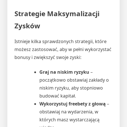
Strategie Maksymalizacji
Zysków
Istnieje kilka sprawdzonych strategii, które
możesz zastosować, aby w pełni wykorzystać
bonusy i zwiększyć swoje zyski:
Graj na niskim ryzyku
–
początkowo obstawiaj zakłady o
niskim ryzyku, aby stopniowo
budować kapitał.
Wykorzystuj freebety z głową
–
obstawiaj na wydarzenia, w
których masz wystarczającą