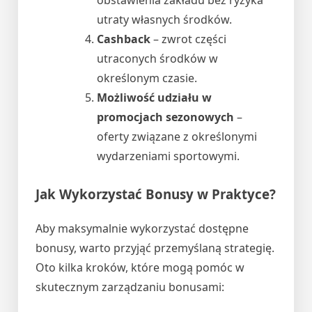
obstawienia zakładu bez ryzyka
utraty własnych środków.
Cashback
– zwrot części
utraconych środków w
określonym czasie.
Możliwość udziału w
promocjach sezonowych
–
oferty związane z określonymi
wydarzeniami sportowymi.
Jak Wykorzystać Bonusy w Praktyce?
Aby maksymalnie wykorzystać dostępne
bonusy, warto przyjąć przemyślaną strategię.
Oto kilka kroków, które mogą pomóc w
skutecznym zarządzaniu bonusami: