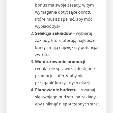
bonus ma swoje zasady, w tym
wymagania dotyczące obrotu,
które musisz spełnić, aby móc
wypłacić zyski.
Selekcja zakładów
– wybieraj
zakłady, które oferują najlepsze
kursy i mają największy potencjał
zwrotu.
Monitorowanie promocji
–
regularnie sprawdzaj dostępne
promocje i oferty, aby nie
przegapić korzystnych okazji.
Planowanie budżetu
– trzymaj
się swojego budżetu na zakłady,
aby uniknąć niepotrzebnych strat.