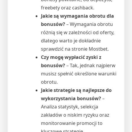
freebety oraz cashback.
Jakie są wymagania obrotu dla
bonusów?
– Wymagania obrotu
różnią się w zależności od oferty,
dlatego warto je dokładnie
sprawdzić na stronie Mostbet.
Czy mogę wypłacić zyski z
bonusów?
– Tak, jednak najpierw
musisz spełnić określone warunki
obrotu.
Jakie strategie są najlepsze do
wykorzystania bonusów?
–
Analiza statystyk, selekcja
zakładów o niskim ryzyku oraz
monitorowanie promocji to
kluczowe strategie.