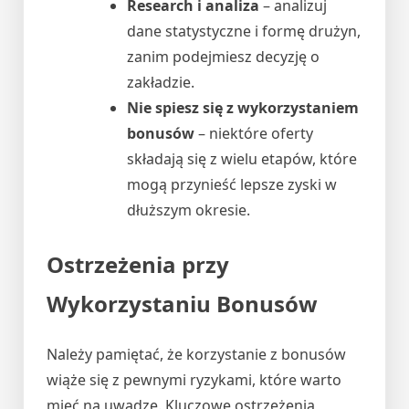
Research i analiza
– analizuj
dane statystyczne i formę drużyn,
zanim podejmiesz decyzję o
zakładzie.
Nie spiesz się z wykorzystaniem
bonusów
– niektóre oferty
składają się z wielu etapów, które
mogą przynieść lepsze zyski w
dłuższym okresie.
Ostrzeżenia przy
Wykorzystaniu Bonusów
Należy pamiętać, że korzystanie z bonusów
wiąże się z pewnymi ryzykami, które warto
mieć na uwadze. Kluczowe ostrzeżenia