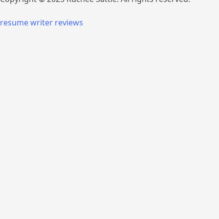
resume writer reviews