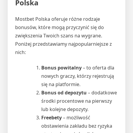
Polska
Mostbet Polska oferuje różne rodzaje
bonusów, które mogą przyczynić się do
zwiększenia Twoich szans na wygrane.
Poniżej przedstawiamy najpopularniejsze z
nich:
Bonus powitalny
– to oferta dla
nowych graczy, którzy rejestrują
się na platformie.
Bonus od depozytu
– dodatkowe
środki procentowe na pierwszy
lub kolejne depozyty.
Freebety
– możliwość
obstawienia zakładu bez ryzyka