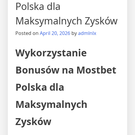
Polska dla
Maksymalnych Zysków
Posted on
April 20, 2026
by
admlnlx
Wykorzystanie
Bonusów na Mostbet
Polska dla
Maksymalnych
Zysków