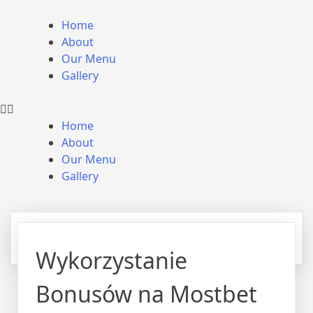
Home
About
Our Menu
Gallery
Home
About
Our Menu
Gallery
Wykorzystanie
Bonusów na Mostbet