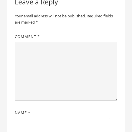
Leave a Reply
Your email address will not be published.
Required fields
are marked
*
COMMENT
*
NAME
*