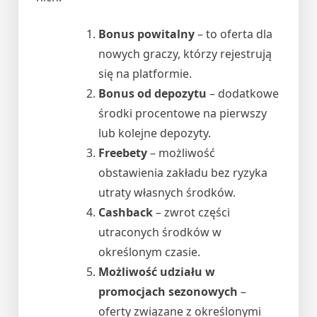
Bonus powitalny
– to oferta dla
nowych graczy, którzy rejestrują
się na platformie.
Bonus od depozytu
– dodatkowe
środki procentowe na pierwszy
lub kolejne depozyty.
Freebety
– możliwość
obstawienia zakładu bez ryzyka
utraty własnych środków.
Cashback
– zwrot części
utraconych środków w
określonym czasie.
Możliwość udziału w
promocjach sezonowych
–
oferty związane z określonymi