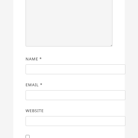
NAME
*
EMAIL
*
WEBSITE