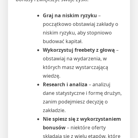
Graj na niskim ryzyku
–
początkowo obstawiaj zakłady o
niskim ryzyku, aby stopniowo
budować kapitał.
Wykorzystuj freebety z głową
–
obstawiaj na wydarzenia, w
których masz wystarczającą
wiedzę.
Research i analiza
– analizuj
dane statystyczne i formę drużyn,
zanim podejmiesz decyzję o
zakładzie.
Nie spiesz się z wykorzystaniem
bonusów
– niektóre oferty
składają się z wielu etapów, które