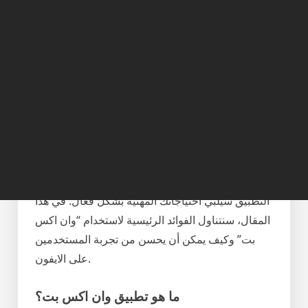
الحل الأمثل للمستخدمين
المحترفين
إذا كنت تبحث عن طريقة لتحسين تجربتك مع الايفون،
فإن تطبيق “وان اكس بت” هو الحل الأمثل
للمستخدمين المحترفين. يتميز هذا التطبيق بخصائص
استثنائية تجعل منه الأداة المثالية لتسهيل مهامك
اليومية وزيادة إنتاجيتك. سواء كنت تعمل في مجالات
التكنولوجيا، التسويق، أو حتى التصميم، فإن هذا
التطبيق سيلبي احتياجاتك المهنية بشكل فعال. في هذا
المقال، سنتناول الفوائد الرئيسية لاستخدام “وان اكس
بت” وكيف يمكن أن يحسن من تجربة المستخدمين
على الايفون.
ما هو تطبيق وان اكس بت؟