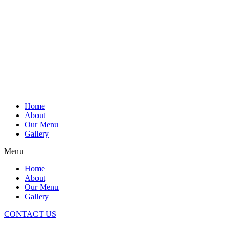
Home
About
Our Menu
Gallery
Menu
Home
About
Our Menu
Gallery
CONTACT US