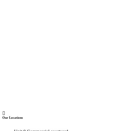
Our Locations