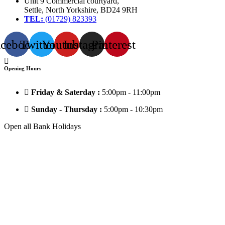
Unit 9 Commercial courtyard,
Settle, North Yorkshire, BD24 9RH
TEL:
(01729) 823393
acebook
Twitter
Youtube
Instagram
Pinterest
Opening Hours
Friday & Saterday :
5:00pm - 11:00pm
Sunday - Thursday :
5:00pm - 10:30pm
Open all Bank Holidays