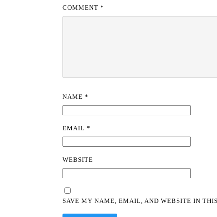
COMMENT
*
NAME
*
EMAIL
*
WEBSITE
SAVE MY NAME, EMAIL, AND WEBSITE IN TH