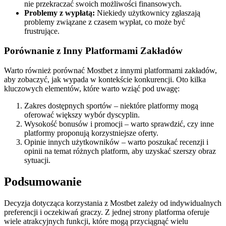
nie przekraczać swoich możliwości finansowych.
Problemy z wypłatą:
Niekiedy użytkownicy zgłaszają
problemy związane z czasem wypłat, co może być
frustrujące.
Porównanie z Inny Platformami Zakładów
Warto również porównać Mostbet z innymi platformami zakładów,
aby zobaczyć, jak wypada w kontekście konkurencji. Oto kilka
kluczowych elementów, które warto wziąć pod uwagę:
Zakres dostępnych sportów – niektóre platformy mogą
oferować większy wybór dyscyplin.
Wysokość bonusów i promocji – warto sprawdzić, czy inne
platformy proponują korzystniejsze oferty.
Opinie innych użytkowników – warto poszukać recenzji i
opinii na temat różnych platform, aby uzyskać szerszy obraz
sytuacji.
Podsumowanie
Decyzja dotycząca korzystania z Mostbet zależy od indywidualnych
preferencji i oczekiwań graczy. Z jednej strony platforma oferuje
wiele atrakcyjnych funkcji, które mogą przyciągnąć wielu