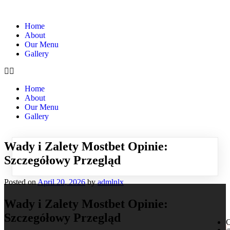
Home
About
Our Menu
Gallery
Home
About
Our Menu
Gallery
Wady i Zalety Mostbet Opinie:
Szczegółowy Przegląd
Posted on
April 20, 2026
by
admlnlx
Wady i Zalety Mostbet Opinie:
O
Szczegółowy Przegląd
L
U
C
O