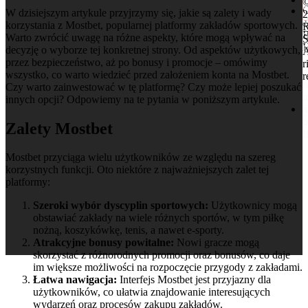
9
H
F
S
-
W dzisiejszym artykule przyjrzymy się, jakie są zalety i wady
C
2
a
t
korzystania z Mostbet, popularnej platformy zakładów sportowych.
c
R
o
:
Warto zwrócić uwagę na różne aspekty, które mogą wpływać na
S
S
H
n
:
5
decyzję o wyborze tej konkretnej strony. Od aspektów użytkowych,
N
A
t
-
przez bezpieczeństwo, aż po bonusy i promocje – omówimy
Y
r
g
1
wszystko, co warto wiedzieć przed założeniem konta na Mostbet.
-
r
r
Czy warto zainwestować w tę platformę? Czy może lepiej poszukać
u
innych opcji? Odpowiemy na te pytania w poniższym artykule.
a
(
o
Zalety Mostbet
8
!
Mostbet przyciąga wielu użytkowników ze względu na szereg
korzystnych funkcji. Oto niektóre z najważniejszych zalet tej
platformy:
Szeroki wybór dyscyplin sportowych:
Użytkownicy mogą
obstawiać zakłady na wiele różnych sportów, w tym piłkę
nożną, koszykówkę, tenis, a nawet e-sporty.
Atrakcyjne bonusy powitalne:
Nowi gracze mogą
skorzystać z różnorodnych promocji oraz bonusów, co daje
im większe możliwości na rozpoczęcie przygody z zakładami.
Łatwa nawigacja:
Interfejs Mostbet jest przyjazny dla
użytkowników, co ułatwia znajdowanie interesujących
wydarzeń oraz procesów zakupu zakładów.