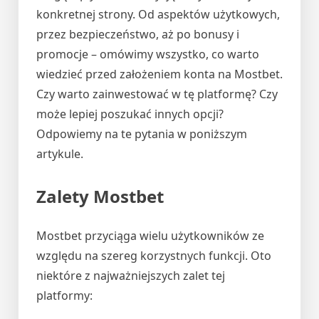
konkretnej strony. Od aspektów użytkowych,
przez bezpieczeństwo, aż po bonusy i
promocje – omówimy wszystko, co warto
wiedzieć przed założeniem konta na Mostbet.
Czy warto zainwestować w tę platformę? Czy
może lepiej poszukać innych opcji?
Odpowiemy na te pytania w poniższym
artykule.
Zalety Mostbet
Mostbet przyciąga wielu użytkowników ze
względu na szereg korzystnych funkcji. Oto
niektóre z najważniejszych zalet tej
platformy: