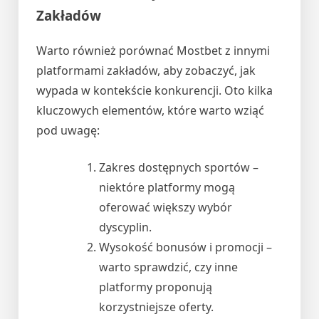
Zakładów
Warto również porównać Mostbet z innymi
platformami zakładów, aby zobaczyć, jak
wypada w kontekście konkurencji. Oto kilka
kluczowych elementów, które warto wziąć
pod uwagę:
Zakres dostępnych sportów –
niektóre platformy mogą
oferować większy wybór
dyscyplin.
Wysokość bonusów i promocji –
warto sprawdzić, czy inne
platformy proponują
korzystniejsze oferty.