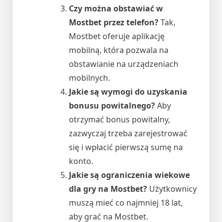
Czy można obstawiać w
Mostbet przez telefon?
Tak,
Mostbet oferuje aplikację
mobilną, która pozwala na
obstawianie na urządzeniach
mobilnych.
Jakie są wymogi do uzyskania
bonusu powitalnego?
Aby
otrzymać bonus powitalny,
zazwyczaj trzeba zarejestrować
się i wpłacić pierwszą sumę na
konto.
Jakie są ograniczenia wiekowe
dla gry na Mostbet?
Użytkownicy
muszą mieć co najmniej 18 lat,
aby grać na Mostbet.