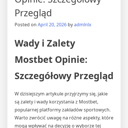
Przegląd
Posted on
April 20, 2026
by
admlnlx
Wady i Zalety
Mostbet Opinie:
Szczegółowy Przegląd
W dzisiejszym artykule przyjrzymy się, jakie
są zalety i wady korzystania z Mostbet,
popularnej platformy zakładów sportowych.
Warto zwrócić uwagę na różne aspekty, które
mogą wpływać na decyzję o wyborze tej