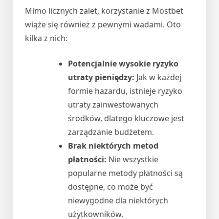
Mimo licznych zalet, korzystanie z Mostbet
wiąże się również z pewnymi wadami. Oto
kilka z nich:
Potencjalnie wysokie ryzyko
utraty pieniędzy:
Jak w każdej
formie hazardu, istnieje ryzyko
utraty zainwestowanych
środków, dlatego kluczowe jest
zarządzanie budżetem.
Brak niektórych metod
płatności:
Nie wszystkie
popularne metody płatności są
dostępne, co może być
niewygodne dla niektórych
użytkowników.