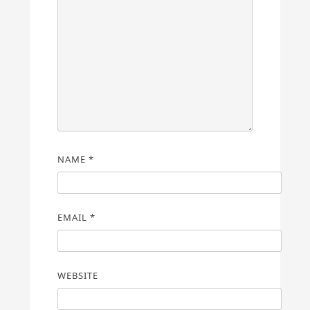
NAME
*
EMAIL
*
WEBSITE