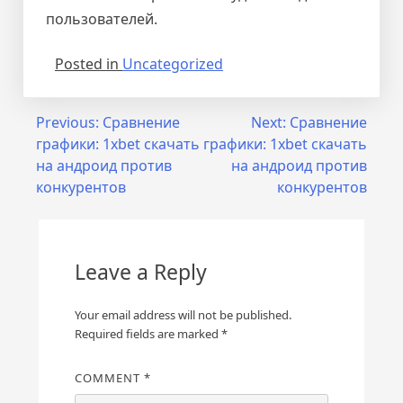
пользователей.
Posted in
Uncategorized
Previous:
Сравнение
Next:
Сравнение
графики: 1xbet скачать
графики: 1xbet скачать
на андроид против
на андроид против
конкурентов
конкурентов
Leave a Reply
Your email address will not be published.
Required fields are marked
*
COMMENT
*