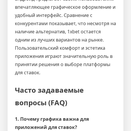
впечатляющее графическое оформление и
удобный интерфейс. Сравнение с
конкурентами показывает, что несмотря на
наличие альтернатив, 1xbet остается
одним из лучших вариантов на рынке.
Пользовательский комфорт и эстетика
приложения играют значительную роль в
принятии решения о выборе платформы
для ставок.
Часто задаваемые
вопросы (FAQ)
1. Почему графика важна для
приложений для ставок?