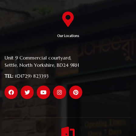
Our Locations
Unit 9 Commercial courtyard,
Settle, North Yorkshire, BD24 9RH
TEL:
(01729) 823393