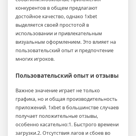
конкурентов в общем предлагают
достойное качество, однако 1xbet
выделяется своей простотой в
использовании и привлекательным
визуальным оформлением. Это влияет на
пользовательский опыт и предпочтение
многих игроков.
Пользовательский опыт и отзывы
Важное значение играет не только
графика, но и общая производительность
приложений. 1xbet в большинстве случаев
получает положительные отзывы,
особенно касательно:1. Быстрого времени
загрузки.2. Отсутствия лагов и сбоев во