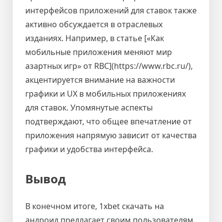
интерфейсов приложений для ставок также
активно обсуждается в отраслевых
изданиях. Например, в статье [«Как
мобильные приложения меняют мир
азартных игр» от RBC](https://www.rbc.ru/),
акцентируется внимание на важности
графики и UX в мобильных приложениях
для ставок. Упомянутые аспекты
подтверждают, что общее впечатление от
приложения напрямую зависит от качества
графики и удобства интерфейса.
Вывод
В конечном итоге, 1xbet скачать на
андроид предлагает своим пользователям