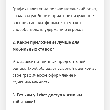
Графика влияет на пользовательский опыт,
создавая удобное и приятное визуальное
восприятие платформы, что может
способствовать удержанию игроков.
2. Какое приложение лучше для
мобильных ставок?
Это зависит от личных предпочтений,
однако 1xbet обладает высокой оценкой за
свое графическое оформление и
функциональность.
3. Есть ли у 1xbet доступ к живым
событиям?