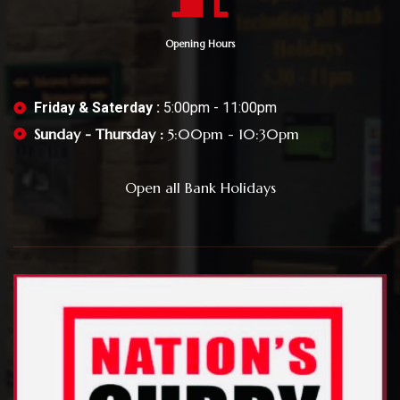
Opening Hours
Friday & Saterday :
5:00pm - 11:00pm
Sunday - Thursday :
5:00pm - 10:30pm
Open all Bank Holidays