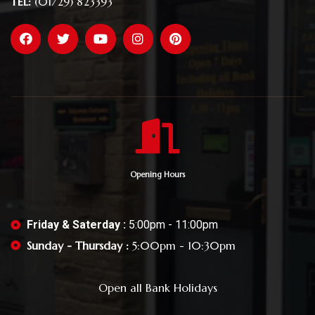
TEL:
(01729) 823393
Opening Hours
Friday & Saterday :
5:00pm - 11:00pm
Sunday - Thursday :
5:00pm - 10:30pm
Open all Bank Holidays