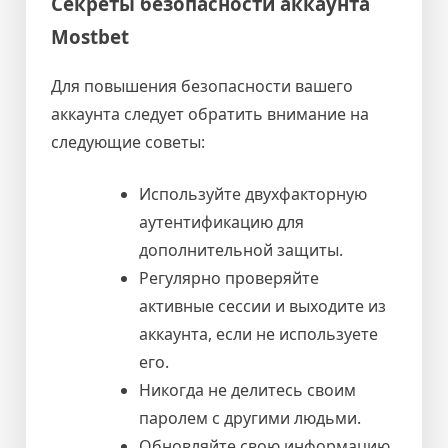
Секреты безопасности аккаунта
Mostbet
Для повышения безопасности вашего
аккаунта следует обратить внимание на
следующие советы:
Используйте двухфакторную
аутентификацию для
дополнительной защиты.
Регулярно проверяйте
активные сессии и выходите из
аккаунта, если не используете
его.
Никогда не делитесь своим
паролем с другими людьми.
Обновляйте свою информацию