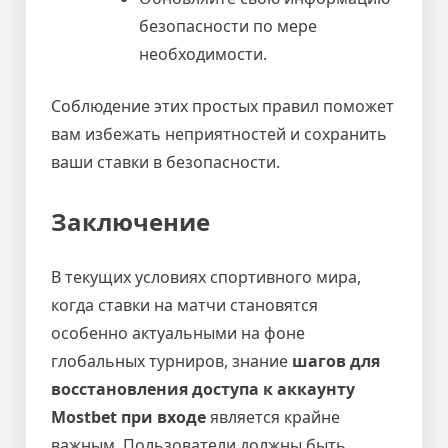
безопасности по мере
необходимости.
Соблюдение этих простых правил поможет
вам избежать неприятностей и сохранить
ваши ставки в безопасности.
Заключение
В текущих условиях спортивного мира,
когда ставки на матчи становятся
особенно актуальными на фоне
глобальных турниров, знание
шагов для
восстановления доступа к аккаунту
Mostbet при входе
является крайне
важным. Пользователи должны быть