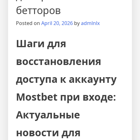
бетторов
Posted on
April 20, 2026
by
admlnlx
Шаги для
восстановления
доступа к аккаунту
Mostbet при входе:
Актуальные
новости для