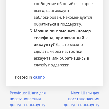
сообщение об ошибке, скорее
всего, ваш аккаунт
заблокирован. Рекомендуется
обратиться в поддержку.
Можно ли изменить номер
телефона, привязанный к
аккаунту?
Да, это можно
сделать через настройки
аккаунта или обратившись в
службу поддержки.
Posted in
casino
Previous:
Шаги для
Next:
Шаги для
восстановления
восстановления
доступа к аккаунту
доступа к аккаунту