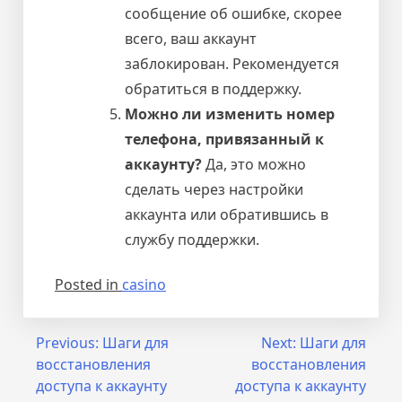
сообщение об ошибке, скорее
всего, ваш аккаунт
заблокирован. Рекомендуется
обратиться в поддержку.
Можно ли изменить номер
телефона, привязанный к
аккаунту?
Да, это можно
сделать через настройки
аккаунта или обратившись в
службу поддержки.
Posted in
casino
Previous:
Шаги для
Next:
Шаги для
восстановления
восстановления
доступа к аккаунту
доступа к аккаунту