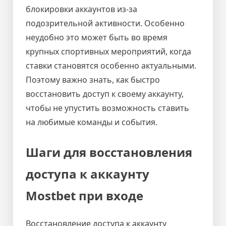
блокировки аккаунтов из-за
подозрительной активности. Особенно
неудобно это может быть во время
крупных спортивных мероприятий, когда
ставки становятся особенно актуальными.
Поэтому важно знать, как быстро
восстановить доступ к своему аккаунту,
чтобы не упустить возможность ставить
на любимые команды и события.
Шаги для восстановления
доступа к аккаунту
Mostbet при входе
Восстановление доступа к аккаунту