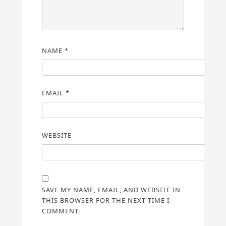
NAME
*
EMAIL
*
WEBSITE
SAVE MY NAME, EMAIL, AND WEBSITE IN
THIS BROWSER FOR THE NEXT TIME I
COMMENT.