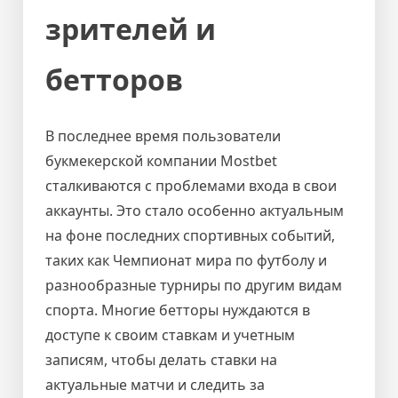
зрителей и
бетторов
В последнее время пользователи
букмекерской компании Mostbet
сталкиваются с проблемами входа в свои
аккаунты. Это стало особенно актуальным
на фоне последних спортивных событий,
таких как Чемпионат мира по футболу и
разнообразные турниры по другим видам
спорта. Многие бетторы нуждаются в
доступе к своим ставкам и учетным
записям, чтобы делать ставки на
актуальные матчи и следить за