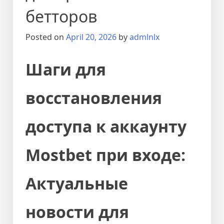
бетторов
Posted on
April 20, 2026
by
admlnlx
Шаги для
восстановления
доступа к аккаунту
Mostbet при входе:
Актуальные
новости для