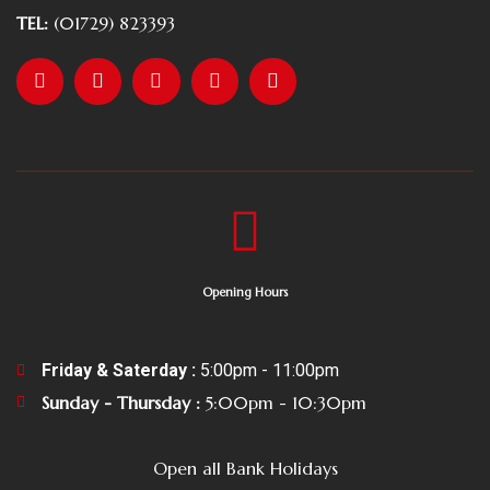
TEL:
(01729) 823393
Opening Hours
Friday & Saterday :
5:00pm - 11:00pm
Sunday - Thursday :
5:00pm - 10:30pm
Open all Bank Holidays