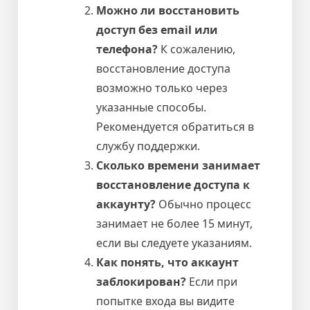
Можно ли восстановить
доступ без email или
телефона?
К сожалению,
восстановление доступа
возможно только через
указанные способы.
Рекомендуется обратиться в
службу поддержки.
Сколько времени занимает
восстановление доступа к
аккаунту?
Обычно процесс
занимает не более 15 минут,
если вы следуете указаниям.
Как понять, что аккаунт
заблокирован?
Если при
попытке входа вы видите