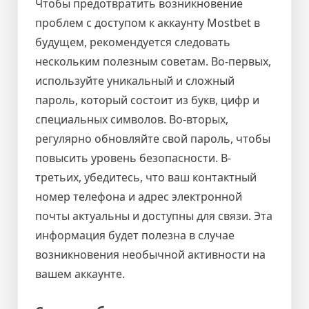
Чтобы предотвратить возникновение
проблем с доступом к аккаунту Mostbet в
будущем, рекомендуется следовать
нескольким полезным советам. Во-первых,
используйте уникальный и сложный
пароль, который состоит из букв, цифр и
специальных символов. Во-вторых,
регулярно обновляйте свой пароль, чтобы
повысить уровень безопасности. В-
третьих, убедитесь, что ваш контактный
номер телефона и адрес электронной
почты актуальны и доступны для связи. Эта
информация будет полезна в случае
возникновения необычной активности на
вашем аккаунте.