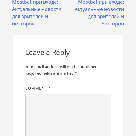
Mostbet при входе:
Mostbet при входе:
Актуальные новости
Актуальные новости
для зрителей и
для зрителей и
бетторов
бетторов
Leave a Reply
Your email address will not be published.
Required fields are marked
*
COMMENT
*