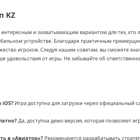
п KZ
я интересным и захватывающим вариантом для тех, кто 
мобильном устройстве. Благодаря практичным преимуще
жество игроков. Следуя нашим советам, вы сможете зн
ше удовольствия от игры. Не забывайте об ответственно
 iOS?
Игра доступна для загрузки через официальный с
латно?
Да, доступна демо-версия, которая позволяет иг
ть в «Авиатор»?
Рекомендуется разрабатывать стратег