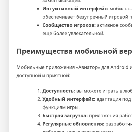
захватывающей.
Интуитивный интерфейс:
мобильная
обеспечивает безупречный игровой п
Сообщество игроков:
активное сообщ
еще более увлекательной.
Преимущества мобильной вер
Мобильные приложения «Авиатор» для Android и
доступной и приятной:
Доступность:
вы можете играть в люб
Удобный интерфейс:
адаптация под 
функциям игры.
Быстрая загрузка:
приложения работа
Регулярные обновления:
разработчи