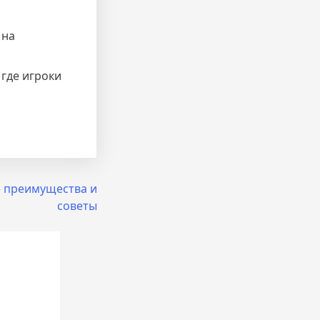
 на
где игроки
 – преимущества и
советы