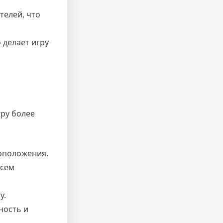
телей, что
 делает игру
ру более
тоположения.
всем
у.
ность и