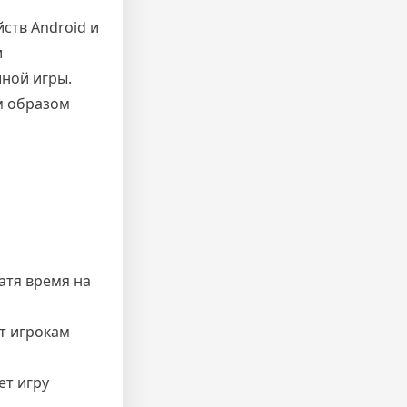
ств Android и
и
ной игры.
м образом
атя время на
т игрокам
ет игру