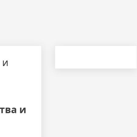
 и
тва и