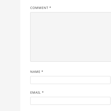
COMMENT
*
NAME
*
EMAIL
*