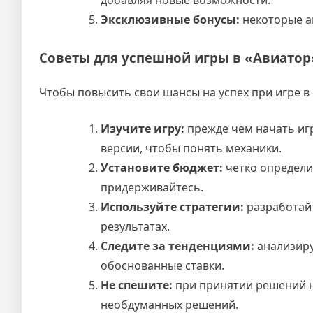
добавляя новые возможности.
Эксклюзивные бонусы:
некоторые ак
Советы для успешной игры в «Авиатор
Чтобы повысить свои шансы на успех при игре в 
Изучите игру:
прежде чем начать игр
версии, чтобы понять механики.
Установите бюджет:
четко определит
придерживайтесь.
Используйте стратегии:
разработайт
результатах.
Следите за тенденциями:
анализиру
обоснованные ставки.
Не спешите:
при принятии решений н
необдуманных решений.