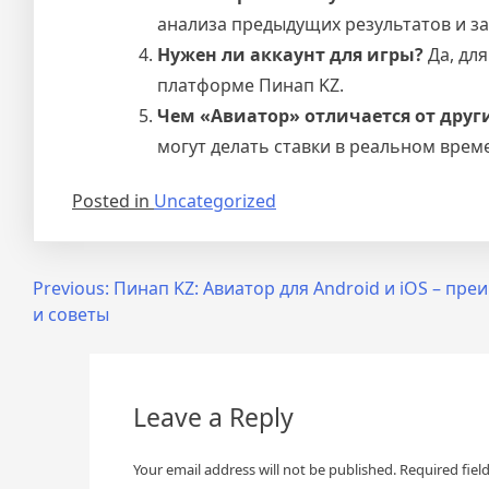
анализа предыдущих результатов и з
Нужен ли аккаунт для игры?
Да, дл
платформе Пинап KZ.
Чем «Авиатор» отличается от друг
могут делать ставки в реальном врем
Posted in
Uncategorized
Post
Previous:
Пинап KZ: Авиатор для Android и iOS – пр
и советы
navigation
Leave a Reply
Your email address will not be published.
Required fiel