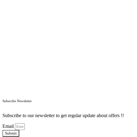
Subscribe Newsletter
Subscribe to our newsletter to get regular update about offers !!
Email
Submit