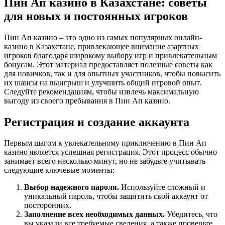
Пин Ап казино в Казахстане: советы
для новых и постоянных игроков
Пин Ап казино – это одно из самых популярных онлайн-
казино в Казахстане, привлекающее внимание азартных
игроков благодаря широкому выбору игр и привлекательным
бонусам. Этот материал предоставляет полезные советы как
для новичков, так и для опытных участников, чтобы повысить
их шансы на выигрыш и улучшить общий игровой опыт.
Следуйте рекомендациям, чтобы извлечь максимальную
выгоду из своего пребывания в Пин Ап казино.
Регистрация и создание аккаунта
Первым шагом к увлекательному приключению в Пин Ап
казино является успешная регистрация. Этот процесс обычно
занимает всего несколько минут, но не забудьте учитывать
следующие ключевые моменты:
Выбор надежного пароля.
Используйте сложный и
уникальный пароль, чтобы защитить свой аккаунт от
посторонних.
Заполнение всех необходимых данных.
Убедитесь, что
вы указали все требуемые сведения, а также проверьте