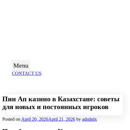
Menu
CONTACT US
Пин Ап казино в Казахстане: советы
для новых и постоянных игроков
Posted on
April 20, 2026
April 21, 2026
by
admlnlx