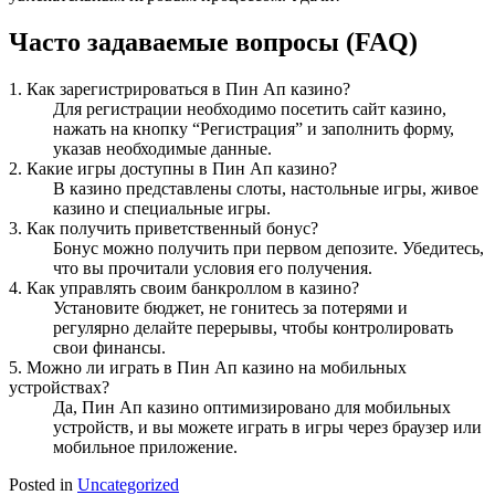
Часто задаваемые вопросы (FAQ)
1. Как зарегистрироваться в Пин Ап казино?
Для регистрации необходимо посетить сайт казино,
нажать на кнопку “Регистрация” и заполнить форму,
указав необходимые данные.
2. Какие игры доступны в Пин Ап казино?
В казино представлены слоты, настольные игры, живое
казино и специальные игры.
3. Как получить приветственный бонус?
Бонус можно получить при первом депозите. Убедитесь,
что вы прочитали условия его получения.
4. Как управлять своим банкроллом в казино?
Установите бюджет, не гонитесь за потерями и
регулярно делайте перерывы, чтобы контролировать
свои финансы.
5. Можно ли играть в Пин Ап казино на мобильных
устройствах?
Да, Пин Ап казино оптимизировано для мобильных
устройств, и вы можете играть в игры через браузер или
мобильное приложение.
Posted in
Uncategorized