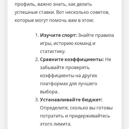
профиль, важно знать, как делать
успешные ставки. Вот несколько советов,
которые могут помочь вам в этом:
Изучите спорт:
Знайте правила
игры, историю команд и
статистику.
Сравните коэффициенты:
Не
забывайте проверять
коэффициенты на других
платформах для лучшего
выбора.
Устанавливайте бюджет:
Определите, сколько вы готовы
потратить и придерживайтесь
этого лимита.