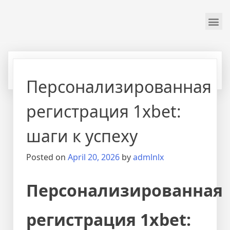
Our Menu
Персонализированная
регистрация 1xbet:
шаги к успеху
Posted on
April 20, 2026
by
admlnlx
Персонализированная
регистрация 1xbet: