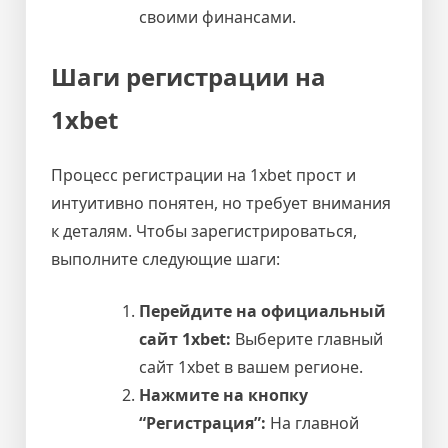
своими финансами.
Шаги регистрации на
1xbet
Процесс регистрации на 1xbet прост и
интуитивно понятен, но требует внимания
к деталям. Чтобы зарегистрироваться,
выполните следующие шаги:
Перейдите на официальный
сайт 1xbet:
Выберите главный
сайт 1xbet в вашем регионе.
Нажмите на кнопку
“Регистрация”:
На главной