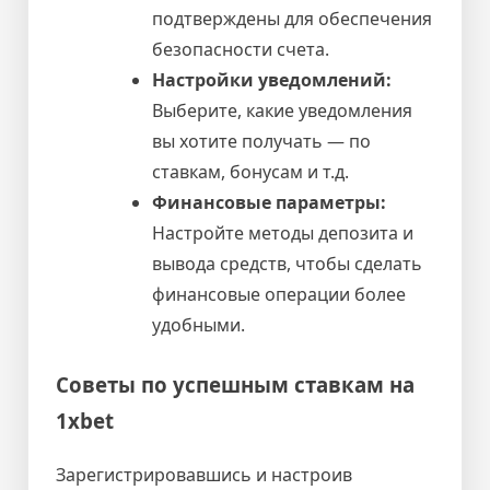
подтверждены для обеспечения
безопасности счета.
Настройки уведомлений:
Выберите, какие уведомления
вы хотите получать — по
ставкам, бонусам и т.д.
Финансовые параметры:
Настройте методы депозита и
вывода средств, чтобы сделать
финансовые операции более
удобными.
Советы по успешным ставкам на
1xbet
Зарегистрировавшись и настроив