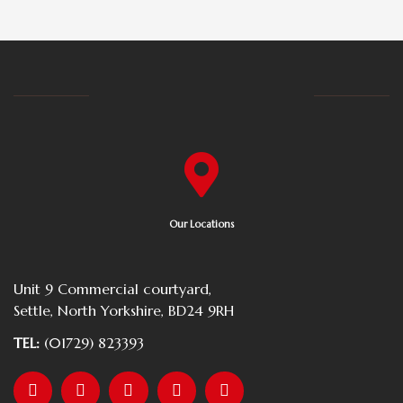
Our Locations
Unit 9 Commercial courtyard,
Settle, North Yorkshire, BD24 9RH
TEL:
(01729) 823393