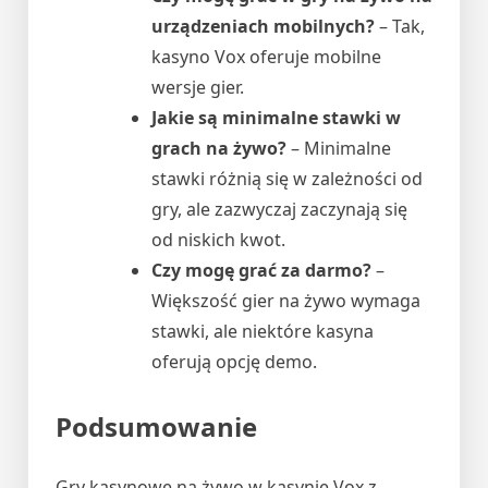
urządzeniach mobilnych?
– Tak,
kasyno Vox oferuje mobilne
wersje gier.
Jakie są minimalne stawki w
grach na żywo?
– Minimalne
stawki różnią się w zależności od
gry, ale zazwyczaj zaczynają się
od niskich kwot.
Czy mogę grać za darmo?
–
Większość gier na żywo wymaga
stawki, ale niektóre kasyna
oferują opcję demo.
Podsumowanie
Gry kasynowe na żywo w kasynie Vox z