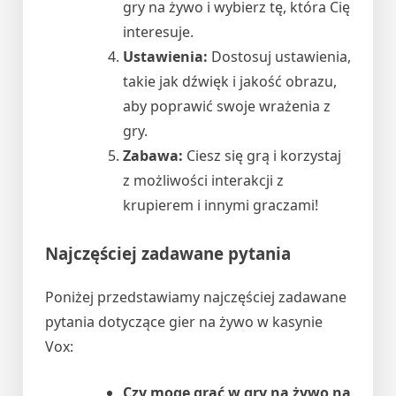
gry na żywo i wybierz tę, która Cię
interesuje.
Ustawienia:
Dostosuj ustawienia,
takie jak dźwięk i jakość obrazu,
aby poprawić swoje wrażenia z
gry.
Zabawa:
Ciesz się grą i korzystaj
z możliwości interakcji z
krupierem i innymi graczami!
Najczęściej zadawane pytania
Poniżej przedstawiamy najczęściej zadawane
pytania dotyczące gier na żywo w kasynie
Vox:
Czy mogę grać w gry na żywo na