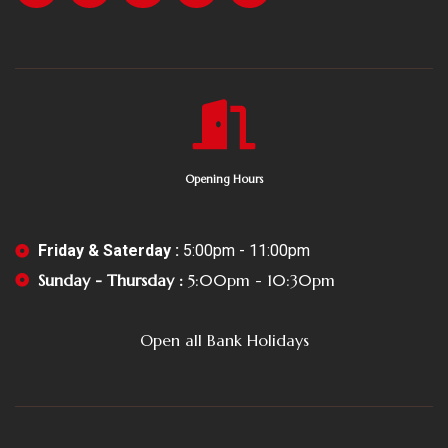
Opening Hours
Friday & Saterday :
5:00pm - 11:00pm
Sunday - Thursday :
5:00pm - 10:30pm
Open all Bank Holidays