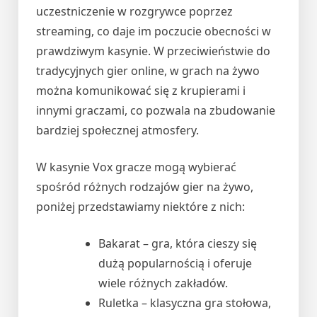
uczestniczenie w rozgrywce poprzez
streaming, co daje im poczucie obecności w
prawdziwym kasynie. W przeciwieństwie do
tradycyjnych gier online, w grach na żywo
można komunikować się z krupierami i
innymi graczami, co pozwala na zbudowanie
bardziej społecznej atmosfery.
W kasynie Vox gracze mogą wybierać
spośród różnych rodzajów gier na żywo,
poniżej przedstawiamy niektóre z nich:
Bakarat – gra, która cieszy się
dużą popularnością i oferuje
wiele różnych zakładów.
Ruletka – klasyczna gra stołowa,