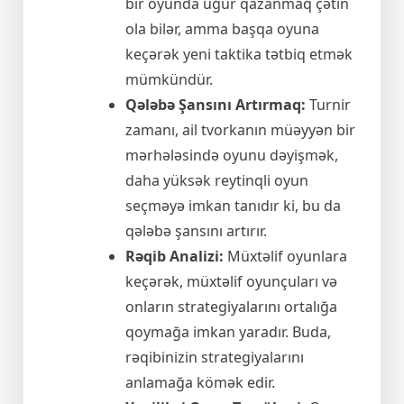
bir oyunda uğur qazanmaq çətin
ola bilər, amma başqa oyuna
keçərək yeni taktika tətbiq etmək
mümkündür.
Qələbə Şansını Artırmaq:
Turnir
zamanı, ail tvorkanın müəyyən bir
mərhələsində oyunu dəyişmək,
daha yüksək reytinqli oyun
seçməyə imkan tanıdır ki, bu da
qələbə şansını artırır.
Rəqib Analizi:
Müxtəlif oyunlara
keçərək, müxtəlif oyunçuları və
onların strategiyalarını ortalığa
qoymağa imkan yaradır. Buda,
rəqibinizin strategiyalarını
anlamağa kömək edir.