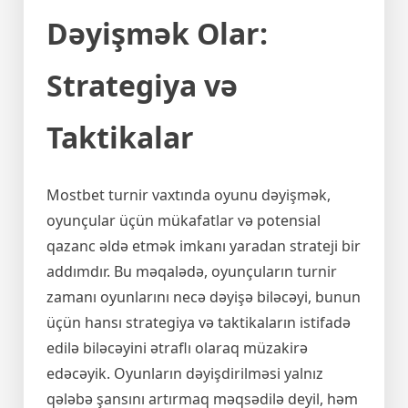
Dəyişmək Olar:
Strategiya və
Taktikalar
Mostbet turnir vaxtında oyunu dəyişmək,
oyunçular üçün mükafatlar və potensial
qazanc əldə etmək imkanı yaradan strateji bir
addımdır. Bu məqalədə, oyunçuların turnir
zamanı oyunlarını necə dəyişə biləcəyi, bunun
üçün hansı strategiya və taktikaların istifadə
edilə biləcəyini ətraflı olaraq müzakirə
edəcəyik. Oyunların dəyişdirilməsi yalnız
qələbə şansını artırmaq məqsədilə deyil, həm