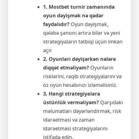
1. Mostbet turnir zamanında
oyun dəyişmək nə qədər
faydalıdır?
Oyun dəyişmək,
qələbə şansını artıra bilər və yeni
strategiyaların tətbiqi üçün imkan
açır.
2. Oyunları dəyişərkən nələrə
diqqət etməliyəm?
Oyunların
risklərini, rəqib strategiyalarını və
öz oyun hesabınızı izləməlisiniz.
3. Hangi strategiyalara
üstünlük verməliyəm?
Qarşıdakı
məlumatları dəyərləndirmək, risk
idarəetməsi və zaman
idarəetməsi strategiyalarını
istifadə edin.