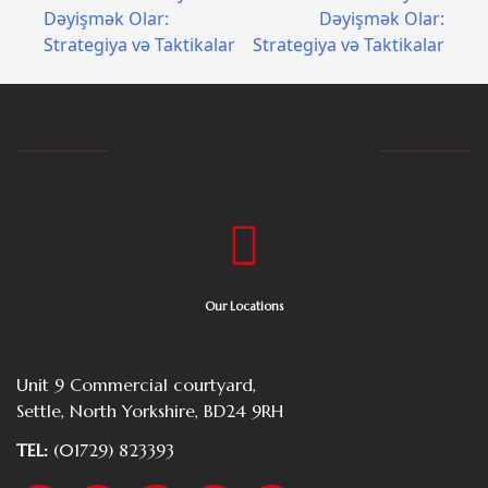
Dəyişmək Olar:
Dəyişmək Olar:
Strategiya və Taktikalar
Strategiya və Taktikalar
Our Locations
Unit 9 Commercial courtyard,
Settle, North Yorkshire, BD24 9RH
TEL:
(01729) 823393