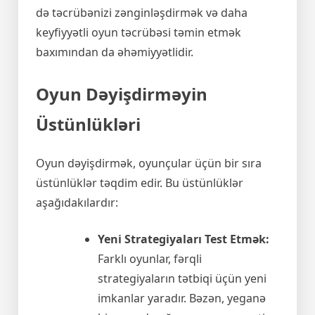
də təcrübənizi zənginləşdirmək və daha
keyfiyyətli oyun təcrübəsi təmin etmək
baxımından da əhəmiyyətlidir.
Oyun Dəyişdirməyin
Üstünlükləri
Oyun dəyişdirmək, oyunçular üçün bir sıra
üstünlüklər təqdim edir. Bu üstünlüklər
aşağıdakılardır:
Yeni Strategiyaları Test Etmək:
Farklı oyunlar, fərqli
strategiyaların tətbiqi üçün yeni
imkanlar yaradır. Bəzən, yeganə