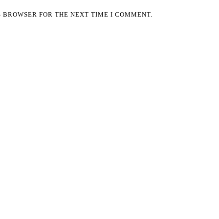
IS BROWSER FOR THE NEXT TIME I COMMENT.