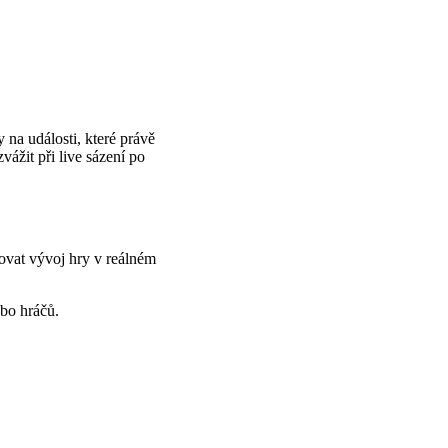
 na události, které právě
vážit při live sázení po
covat vývoj hry v reálném
bo hráčů.