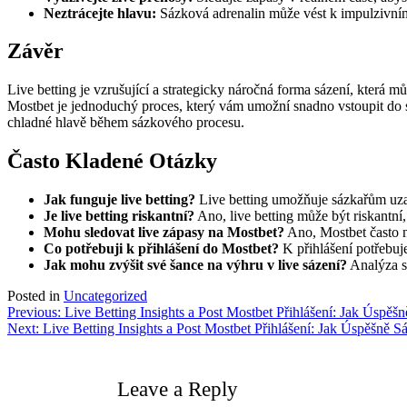
Neztrácejte hlavu:
Sázková adrenalin může vést k impulzivním 
Závěr
Live betting je vzrušující a strategicky náročná forma sázení, která m
Mostbet je jednoduchý proces, který vám umožní snadno vstoupit do sv
chladné hlavě během sázkového procesu.
Často Kladené Otázky
Jak funguje live betting?
Live betting umožňuje sázkařům uzav
Je live betting riskantní?
Ano, live betting může být riskantní,
Mohu sledovat live zápasy na Mostbet?
Ano, Mostbet často na
Co potřebuji k přihlášení do Mostbet?
K přihlášení potřebujet
Jak mohu zvýšit své šance na výhru v live sázení?
Analýza st
Posted in
Uncategorized
Post
Previous:
Live Betting Insights a Post Mostbet Přihlášení: Jak Úspě
Next:
Live Betting Insights a Post Mostbet Přihlášení: Jak Úspěšně 
navigation
Leave a Reply