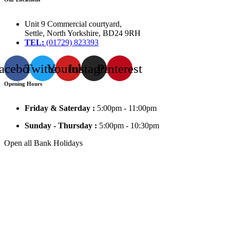
Unit 9 Commercial courtyard,
Settle, North Yorkshire, BD24 9RH
TEL:
(01729) 823393
acebook
Twitter
Youtube
Instagram
Pinterest
Opening Hours
Friday & Saterday :
5:00pm - 11:00pm
Sunday - Thursday :
5:00pm - 10:30pm
Open all Bank Holidays