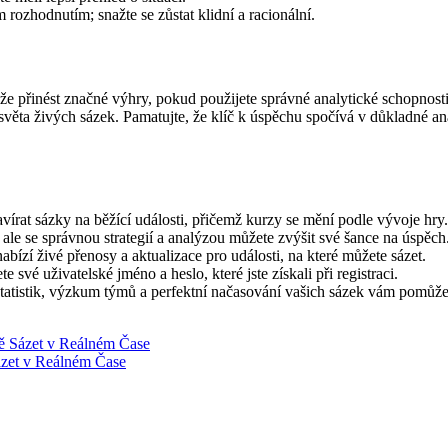
rozhodnutím; snažte se zůstat klidní a racionální.
ůže přinést značné výhry, pokud použijete správné analytické schopnosti 
ěta živých sázek. Pamatujte, že klíč k úspěchu spočívá v důkladné ana
írat sázky na běžící události, přičemž kurzy se mění podle vývoje hry.
 ale se správnou strategií a analýzou můžete zvýšit své šance na úspěch
bízí živé přenosy a aktualizace pro události, na které můžete sázet.
e své uživatelské jméno a heslo, které jste získali při registraci.
atistik, výzkum týmů a perfektní načasování vašich sázek vám pomůže 
šně Sázet v Reálném Čase
Sázet v Reálném Čase