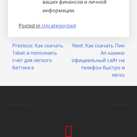
ваших финансов и личной
информации.
Posted in
Uncategorized
Previous:
Как скачать
Next:
Как скачать Пин
1xbet и пополнить
Ап казино
счет для легкого
официальный сайт на
беттинга
телефон быстро и
легко