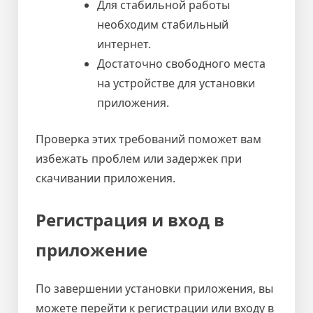
Для стабильной работы
необходим стабильный
интернет.
Достаточно свободного места
на устройстве для установки
приложения.
Проверка этих требований поможет вам
избежать проблем или задержек при
скачивании приложения.
Регистрация и вход в
приложение
По завершении установки приложения, вы
можете перейти к регистрации или входу в