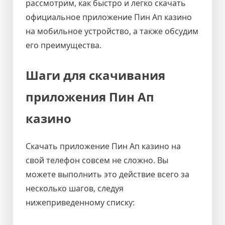
рассмотрим, как быстро и легко скачать
официальное приложение Пин Ап казино
на мобильное устройство, а также обсудим
его преимущества.
Шаги для скачивания
приложения Пин Ап
казино
Скачать приложение Пин Ап казино на
свой телефон совсем не сложно. Вы
можете выполнить это действие всего за
несколько шагов, следуя
нижеприведенному списку: