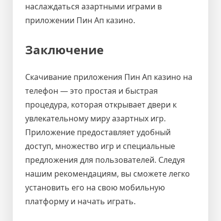
наслаждаться азартными играми в
приложении Пин Ап казино.
Заключение
Скачивание приложения Пин Ап казино на
телефон — это простая и быстрая
процедура, которая открывает двери к
увлекательному миру азартных игр.
Приложение предоставляет удобный
доступ, множество игр и специальные
предложения для пользователей. Следуя
нашим рекомендациям, вы сможете легко
установить его на свою мобильную
платформу и начать играть.