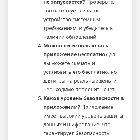
не запускается?
Проверьте,
соответствует ли ваше
устройство системным
требованиям, и убедитесь в
наличии обновлений.
Можно ли использовать
приложение бесплатно?
Да,
вы можете скачать и
установить его бесплатно, но
для игры на реальные деньги
необходимо пополнить счёт.
Каков уровень безопасности в
приложении?
Приложение
имеет высокий уровень защиты
данных и шифрование, что
гарантирует безопасность