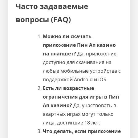
Часто задаваемые
вопросы (FAQ)
Можно ли скачать
приложение Пин Ап казино
на планшет?
Да, приложение
доступно для скачивания на
любые мобильные устройства с
поддержкой Android и iOS.
Есть ли возрастные
ограничения для игры в Пин
Ап казино?
Да, участвовать в
азартных играх могут только
лица, достигшие 18 лет.
Что делать, если приложение