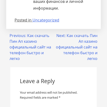
ваших финансов и личной
информации.
Posted in
Uncategorized
Previous:
Как скачать
Next:
Как скачать Пин
Пин Ап казино
Ап казино
официальный сайт на
официальный сайт на
телефон быстро и
телефон быстро и
легко
легко
Leave a Reply
Your email address will not be published.
Required fields are marked
*