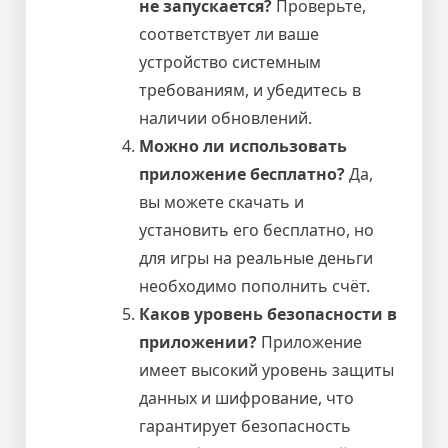
не запускается?
Проверьте,
соответствует ли ваше
устройство системным
требованиям, и убедитесь в
наличии обновлений.
Можно ли использовать
приложение бесплатно?
Да,
вы можете скачать и
установить его бесплатно, но
для игры на реальные деньги
необходимо пополнить счёт.
Каков уровень безопасности в
приложении?
Приложение
имеет высокий уровень защиты
данных и шифрование, что
гарантирует безопасность