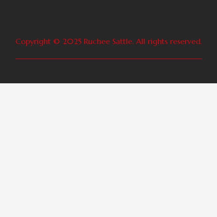
Copyright © 2025 Ruchee Sattle. All rights reserved.