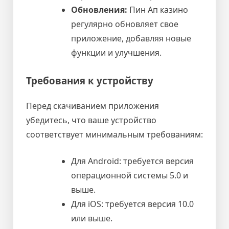
Обновления:
Пин Ап казино
регулярно обновляет свое
приложение, добавляя новые
функции и улучшения.
Требования к устройству
Перед скачиванием приложения
убедитесь, что ваше устройство
соответствует минимальным требованиям:
Для Android: требуется версия
операционной системы 5.0 и
выше.
Для iOS: требуется версия 10.0
или выше.