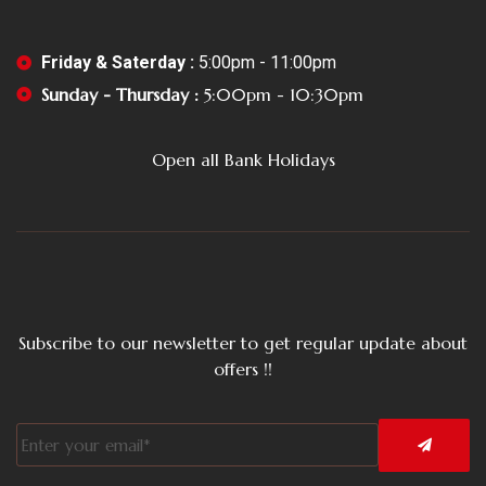
Friday & Saterday :
5:00pm - 11:00pm
Sunday - Thursday :
5:00pm - 10:30pm
Open all Bank Holidays
Subscribe to our newsletter to get regular update about
offers !!