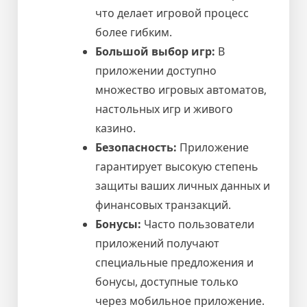
что делает игровой процесс
более гибким.
Большой выбор игр:
В
приложении доступно
множество игровых автоматов,
настольных игр и живого
казино.
Безопасность:
Приложение
гарантирует высокую степень
защиты ваших личных данных и
финансовых транзакций.
Бонусы:
Часто пользователи
приложений получают
специальные предложения и
бонусы, доступные только
через мобильное приложение.