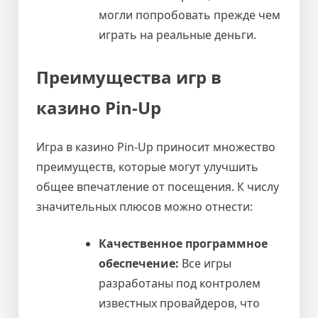
могли попробовать прежде чем
играть на реальные деньги.
Преимущества игр в
казино Pin-Up
Игра в казино Pin-Up приносит множество
преимуществ, которые могут улучшить
общее впечатление от посещения. К числу
значительных плюсов можно отнести:
Качественное программное
обеспечение:
Все игры
разработаны под контролем
известных провайдеров, что