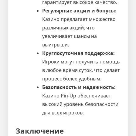
гарантирует высокое качество.
Регулярные акции и бонусы:
Казино предлагает множество
различных акций, что
увеличивает шансы на
выигрыши.
Круглосуточная поддержка:
Игроки могут получить помощь
в любое время суток, что делает
процесс более удобным.
Безопасность и надежность:
Казино Pin-Up обеспечивает
высокий уровень безопасности
для всех игроков.
Заключение