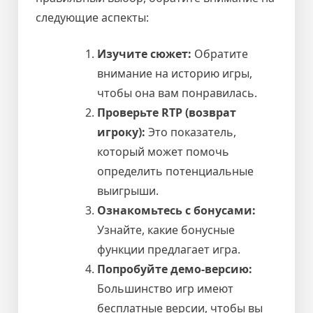
следующие аспекты:
Изучите сюжет:
Обратите
внимание на историю игры,
чтобы она вам понравилась.
Проверьте RTP (возврат
игроку):
Это показатель,
который может помочь
определить потенциальные
выигрыши.
Ознакомьтесь с бонусами:
Узнайте, какие бонусные
функции предлагает игра.
Попробуйте демо-версию:
Большинство игр имеют
бесплатные версии, чтобы вы