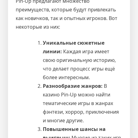
Pin-Up предлагают множество
преимуществ, которые будут привлекать
как новичков, так и опытных игроков. Вот
некоторые из них:
Уникальные сюжетные
линии:
Каждая игра имеет
свою оригинальную историю,
что делает процесс игры ещё
более интересным.
Разнообразие жанров:
В
казино Pin-Up можно найти
тематические игры в жанрах
фэнтези, хоррор, приключения
и многие другие.
Повышенные шансы на
выигрыш:
Многие из таких игр