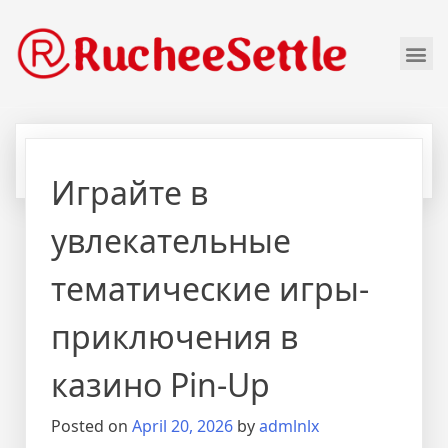
Our Menu
Играйте в
увлекательные
тематические игры-
приключения в
казино Pin-Up
Posted on
April 20, 2026
by
admlnlx