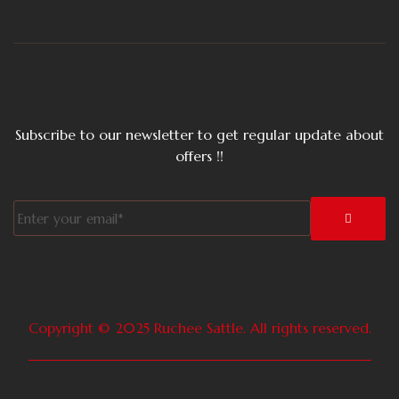
Subscribe to our newsletter to get regular update about
offers !!
Copyright © 2025 Ruchee Sattle. All rights reserved.