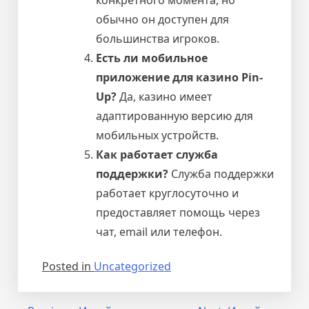
обычно он доступен для
большинства игроков.
Есть ли мобильное
приложение для казино Pin-
Up?
Да, казино имеет
адаптированную версию для
мобильных устройств.
Как работает служба
поддержки?
Служба поддержки
работает круглосуточно и
предоставляет помощь через
чат, email или телефон.
Posted in
Uncategorized