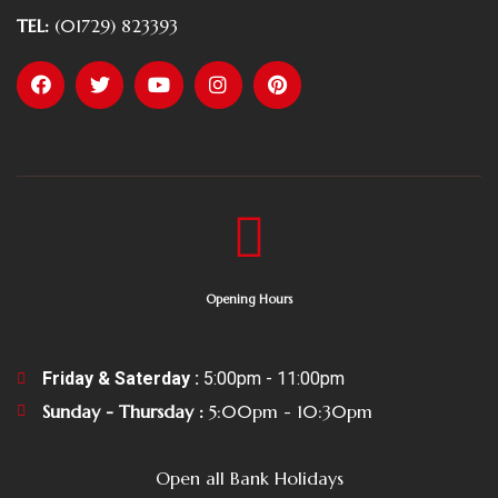
TEL:
(01729) 823393
Opening Hours
Friday & Saterday :
5:00pm - 11:00pm
Sunday - Thursday :
5:00pm - 10:30pm
Open all Bank Holidays