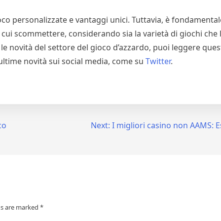
co personalizzate e vantaggi unici. Tuttavia, è fondamental
cui scommettere, considerando sia la varietà di giochi che 
le novità del settore del gioco d’azzardo, puoi leggere ques
 ultime novità sui social media, come su
Twitter
.
co
Next:
I migliori casino non AAMS: E
ds are marked
*