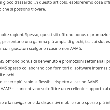
el gioco d’azzardo. In questo articolo, esploreremo cosa of
o che si possono trovare.
olte ragioni. Spesso, questi siti offrono bonus e promozion
 presentano una gamma più ampia di giochi, tra cui slot esc
er cui i giocatori scelgono i casino non AAMS:
S offrono bonus di benvenuto e promozioni settimanali pi
MS spesso collaborano con fornitori di software internazio
i giochi.
o essere più rapidi e flessibili rispetto ai casino AAMS.
AAMS si concentrano sull’offrire un eccellente supporto al c
so e la navigazione da dispositivi mobile sono spesso più intu