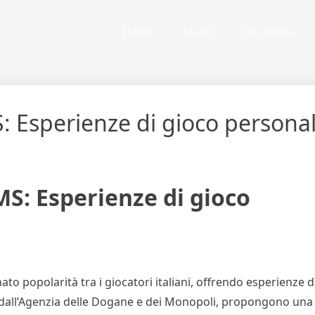
Home
About
Our Menu
: Esperienze di gioco personal
MS: Esperienze di gioco
o popolarità tra i giocatori italiani, offrendo esperienze d
 dall’Agenzia delle Dogane e dei Monopoli, propongono una 