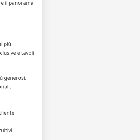
fre il panorama
i più
lusive e tavoli
ù generosi.
nali,
liente,
itivi.