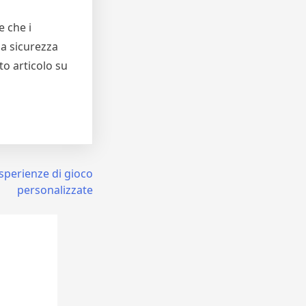
e che i
la sicurezza
to articolo su
sperienze di gioco
personalizzate