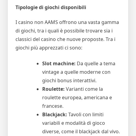
Tipologie di giochi disponibili
I casino non AAMS offrono una vasta gamma
di giochi, tra i quali è possibile trovare sia i
classici del casino che nuove proposte. Tra i
giochi più apprezzati ci sono:
Slot machine:
Da quelle a tema
vintage a quelle moderne con
giochi bonus interattivi.
Roulette:
Varianti come la
roulette europea, americana e
francese.
Blackjack:
Tavoli con limiti
variabili e modalità di gioco
diverse, come il blackjack dal vivo.