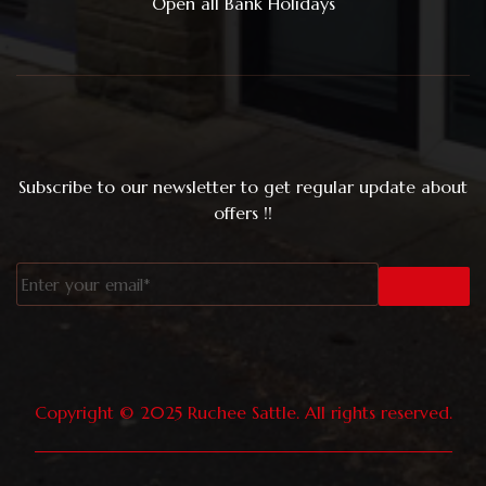
Open all Bank Holidays
Subscribe to our newsletter to get regular update about
offers !!
Copyright © 2025 Ruchee Sattle. All rights reserved.