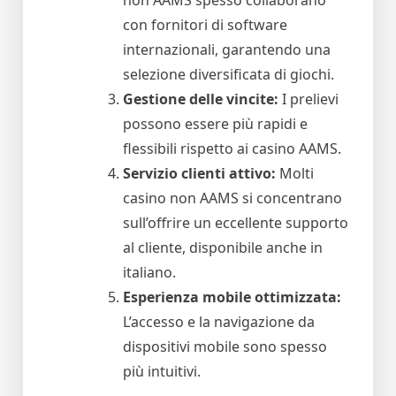
non AAMS spesso collaborano
con fornitori di software
internazionali, garantendo una
selezione diversificata di giochi.
Gestione delle vincite:
I prelievi
possono essere più rapidi e
flessibili rispetto ai casino AAMS.
Servizio clienti attivo:
Molti
casino non AAMS si concentrano
sull’offrire un eccellente supporto
al cliente, disponibile anche in
italiano.
Esperienza mobile ottimizzata:
L’accesso e la navigazione da
dispositivi mobile sono spesso
più intuitivi.