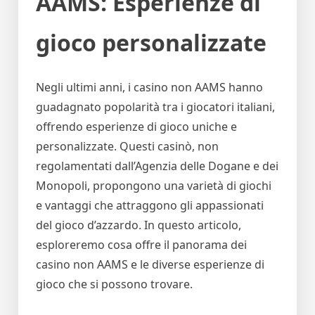
AAMS: Esperienze di
gioco personalizzate
Negli ultimi anni, i casino non AAMS hanno
guadagnato popolarità tra i giocatori italiani,
offrendo esperienze di gioco uniche e
personalizzate. Questi casinò, non
regolamentati dall’Agenzia delle Dogane e dei
Monopoli, propongono una varietà di giochi
e vantaggi che attraggono gli appassionati
del gioco d’azzardo. In questo articolo,
esploreremo cosa offre il panorama dei
casino non AAMS e le diverse esperienze di
gioco che si possono trovare.