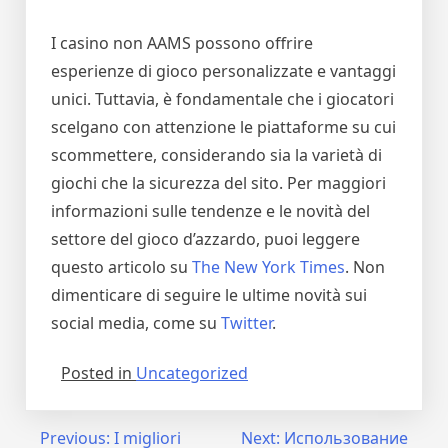
I casino non AAMS possono offrire
esperienze di gioco personalizzate e vantaggi
unici. Tuttavia, è fondamentale che i giocatori
scelgano con attenzione le piattaforme su cui
scommettere, considerando sia la varietà di
giochi che la sicurezza del sito. Per maggiori
informazioni sulle tendenze e le novità del
settore del gioco d’azzardo, puoi leggere
questo articolo su
The New York Times
. Non
dimenticare di seguire le ultime novità sui
social media, come su
Twitter
.
Posted in
Uncategorized
Previous:
I migliori
Next:
Использование