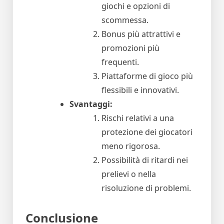
giochi e opzioni di
scommessa.
Bonus più attrattivi e
promozioni più
frequenti.
Piattaforme di gioco più
flessibili e innovativi.
Svantaggi:
Rischi relativi a una
protezione dei giocatori
meno rigorosa.
Possibilità di ritardi nei
prelievi o nella
risoluzione di problemi.
Conclusione