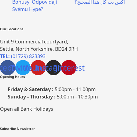
اكس بت كل هذا الضجيج؟
Bonusy: Odpovídají
navigation
Svému Hype?
Our Locations
Unit 9 Commercial courtyard,
Settle, North Yorkshire, BD24 9RH
TEL:
(01729) 823393
cebook
Twitter
Youtube
Instagram
Pinterest
Opening Hours
Friday & Saterday :
5:00pm - 11:00pm
Sunday - Thursday :
5:00pm - 10:30pm
Open all Bank Holidays
Subscribe Newsletter