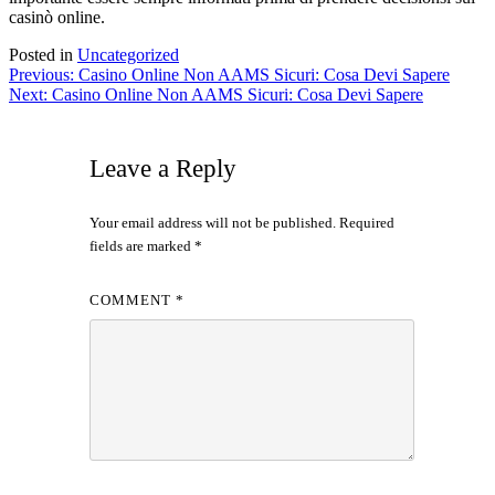
casinò online.
Posted in
Uncategorized
Previous:
Casino Online Non AAMS Sicuri: Cosa Devi Sapere
Next:
Casino Online Non AAMS Sicuri: Cosa Devi Sapere
Leave a Reply
Your email address will not be published.
Required
fields are marked
*
COMMENT
*