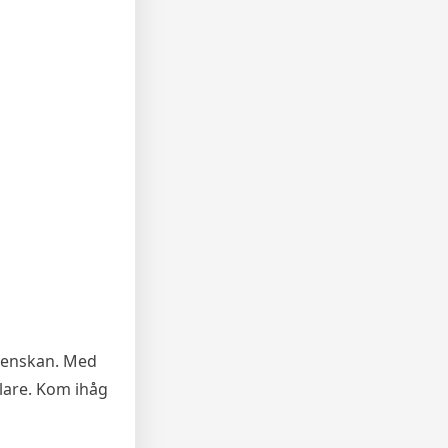
svenskan. Med
elare. Kom ihåg