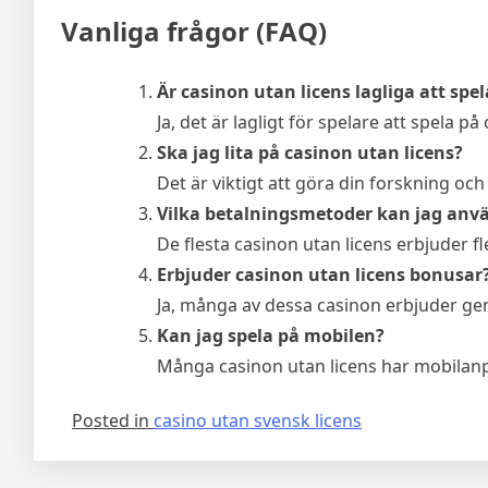
Vanliga frågor (FAQ)
Är casinon utan licens lagliga att spe
Ja, det är lagligt för spelare att spela 
Ska jag lita på casinon utan licens?
Det är viktigt att göra din forskning och
Vilka betalningsmetoder kan jag anv
De flesta casinon utan licens erbjuder f
Erbjuder casinon utan licens bonusar
Ja, många av dessa casinon erbjuder ge
Kan jag spela på mobilen?
Många casinon utan licens har mobilanpa
Posted in
casino utan svensk licens