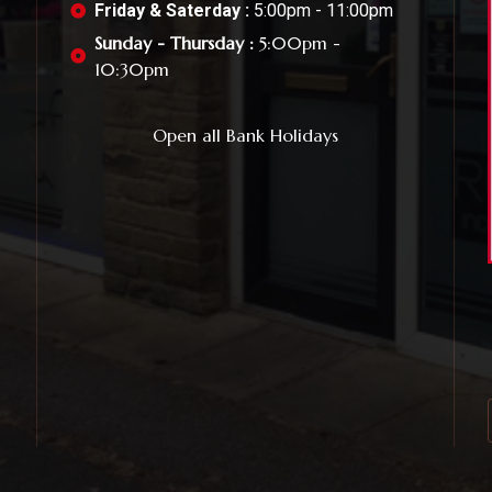
Friday & Saterday :
5:00pm - 11:00pm
Sunday - Thursday :
5:00pm -
10:30pm
Open all Bank Holidays