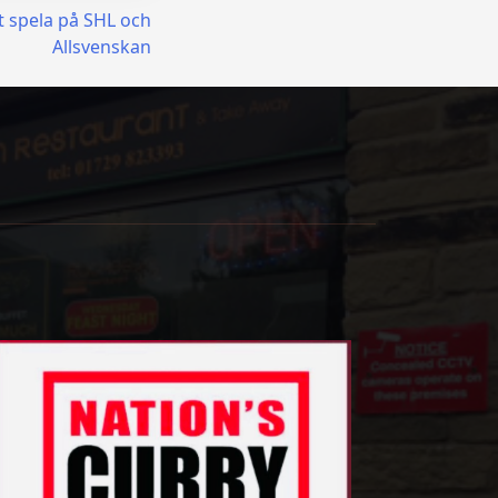
tt spela på SHL och
Allsvenskan