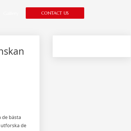
Gallery
CONTACT US
enskan
a de bästa
 utforska de