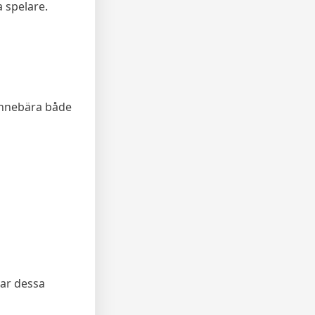
a spelare.
 innebära både
rar dessa