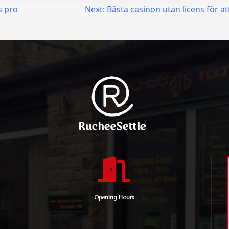
s pro
Next:
Bästa casinon utan licens för a
Opening Hours