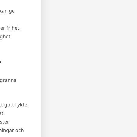
kan ge
er frihet.
gghet.
?
oggranna
t gott rykte.
t.
ster.
tningar och