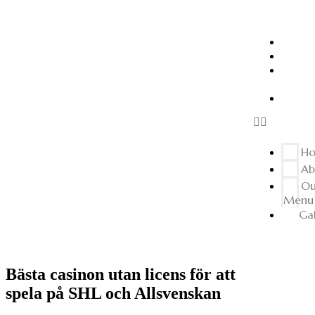
Home
About
Our
Menu
Galler
H
Ab
Ou
Menu
Gal
Bästa casinon utan licens för att
spela på SHL och Allsvenskan