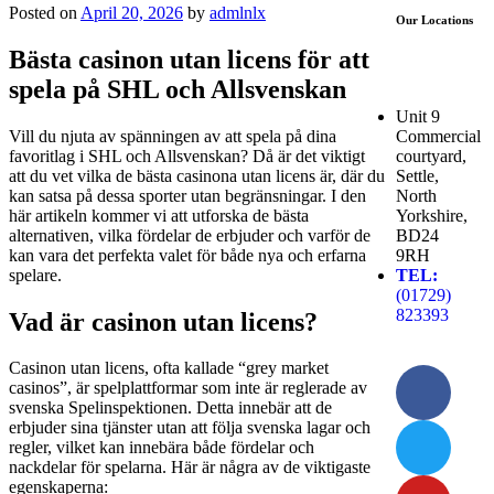
Posted on
April 20, 2026
by
admlnlx
Our Locations
Bästa casinon utan licens för att
spela på SHL och Allsvenskan
Unit 9
Vill du njuta av spänningen av att spela på dina
Commercial
favoritlag i SHL och Allsvenskan? Då är det viktigt
courtyard,
att du vet vilka de bästa casinona utan licens är, där du
Settle,
kan satsa på dessa sporter utan begränsningar. I den
North
här artikeln kommer vi att utforska de bästa
Yorkshire,
alternativen, vilka fördelar de erbjuder och varför de
BD24
kan vara det perfekta valet för både nya och erfarna
9RH
spelare.
TEL:
(01729)
823393
Vad är casinon utan licens?
Casinon utan licens, ofta kallade “grey market
casinos”, är spelplattformar som inte är reglerade av
svenska Spelinspektionen. Detta innebär att de
erbjuder sina tjänster utan att följa svenska lagar och
regler, vilket kan innebära både fördelar och
nackdelar för spelarna. Här är några av de viktigaste
egenskaperna: